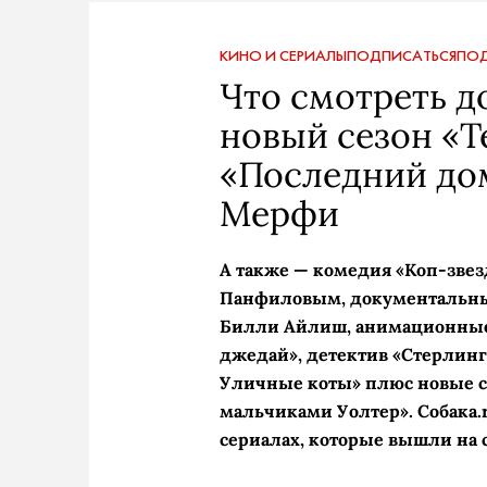
КИНО И СЕРИАЛЫ
ПОДПИСАТЬСЯ
ПОД
Что смотреть д
новый сезон «Т
«Последний до
Мерфи
А также — комедия «Коп-звез
Панфиловым, документальны
Билли Айлиш, анимационные
джедай», детектив «Стерлинг
Уличные коты» плюс новые се
мальчиками Уолтер». Собака.
сериалах, которые вышли на 