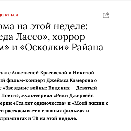
ЕЛИТЬСЯ
ома на этой неделе:
еда Лассо», хоррор
м» и «Осколки» Райана
да» с Анастасией Красовской и Никитой
й фильм-концерт Джеймса Кэмерона о
 «Звездные войны: Видения — Девятый
 Поинт», мультсериал «Рики Джервейс:
рии «Ста лет одиночества» и «Моей жизни с
ru рассказывает о главных фильмах и
стримингах и ТВ на этой неделе.