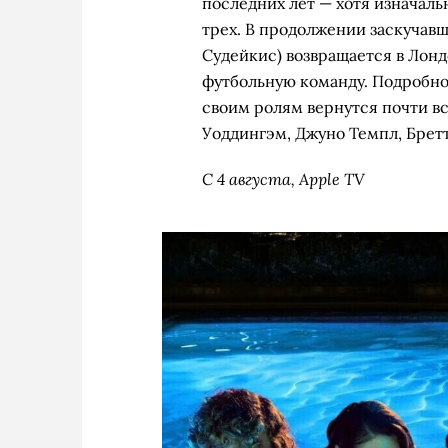
последних лет — хотя изначаль
трех. В продолжении заскучавш
Судейкис) возвращается в Лондо
футбольную команду. Подробнос
своим ролям вернутся почти в
Уоддингэм, Джуно Темпл, Брет
С 4 августа, Apple TV