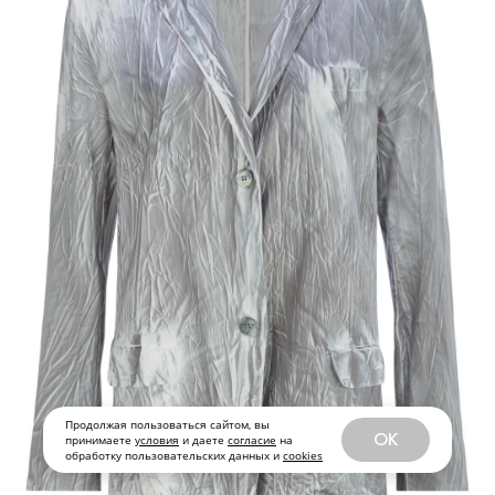
Продолжая пользоваться сайтом, вы
OK
принимаете
условия
и даете
согласие
на
обработку пользовательских данных и
cookies