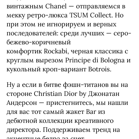
прежнее величие. За role model всех
твидовых жакетов, а именно — за
винтажным Chanel — отправляемся в
мекку ретро-люкса TSUM Collect. Но
при этом не игнорируем и верных
последователей: среди лучших — серо-
бежево-коричневый
комфортик Rockabi, черная классика с
круглым вырезом Principe di Bologna и
кукольный кроп-вариант Botrois.
Ну а если в битве фэшн-титанов вы на
стороне Christian Dior by Джонатан
Андерсон — пристегнитесь, мы нашли
для вас тот самый жакет Bar из
дебютной коллекции креативного