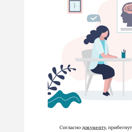
Согласно
документу
, прибегну