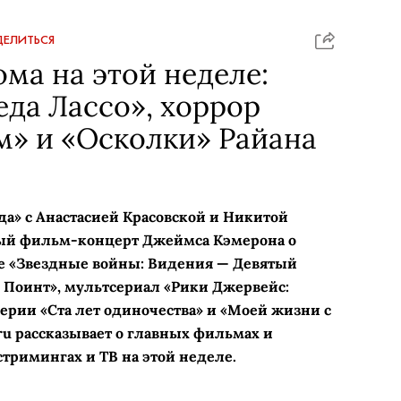
ЕЛИТЬСЯ
ома на этой неделе:
еда Лассо», хоррор
м» и «Осколки» Райана
да» с Анастасией Красовской и Никитой
й фильм-концерт Джеймса Кэмерона о
 «Звездные войны: Видения — Девятый
 Поинт», мультсериал «Рики Джервейс:
рии «Ста лет одиночества» и «Моей жизни с
ru рассказывает о главных фильмах и
стримингах и ТВ на этой неделе.