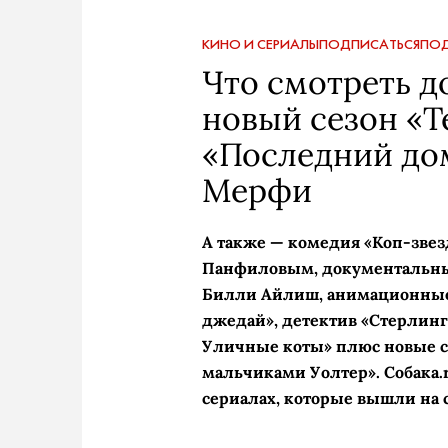
КИНО И СЕРИАЛЫ
ПОДПИСАТЬСЯ
ПОД
Что смотреть д
новый сезон «Т
«Последний до
Мерфи
А также — комедия «Коп-звез
Панфиловым, документальны
Билли Айлиш, анимационные
джедай», детектив «Стерлинг
Уличные коты» плюс новые се
мальчиками Уолтер». Собака.
сериалах, которые вышли на 