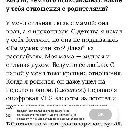
Кстати, немного психоанализа. Какие
у тебя отношения с родителями?
У меня сильная связь с мамой: она
врач, а я ипохондрик. С детства я искал
у себя болячки, но она не поддавалась:
«Ты мужик или кто? Давай-ка
расслабься». Моя мама — мудрая и
сильная духом. Безумно ее люблю. С
папой у меня тоже крепкие отношения.
Когда я родился, он даже ушел на
Смеется
неделю в запой. (
.) Недавно я
оцифровал VHS-кассеты из детства и
пересмотрел старые видео: как же
Продолжая пользоваться сайтом, вы
заботливо папа меня воспитывал —
OK
принимаете
условия
и даете
согласие
на
обработку пользовательских данных и
cookies
танцевал со мной, разговаривал, купал.