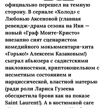
официально перешел на темную
сторону. В сериале «Холод» с
Любовью Аксеновой (главная
ревендж-­драма сезона на Иви —
новый «Граф Монте-­Кристо»
внезапно снят сценаристом
комедийного мокьюментари-хита
«Горько!» Алексеем Казаковым!)
сыграл абьюзера с садистскими
наклонностями, криптокошельком с
несметным состоянием и
нарциссической, властной матерью
(ради роли Лариса Гузеева
обесцветила брови как на показе
Saint Laurent!). А в костюмной саге