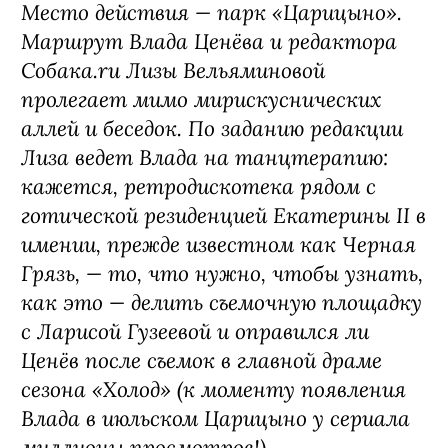
Место действия — парк «Царицыно».
Маршрут Влада Ценёва и редактора
Собака.ru Лизы Вельяминовой
пролегает мимо мирискуснических
аллей и беседок. По заданию редакции
Лиза ведет Влада на танцтерапию:
кажется, ретродискотека рядом с
готической резиденцией Екатерины II в
имении, прежде известном как Черная
Грязь, — то, что нужно, чтобы узнать,
как это — делить съемочную площадку
с Ларисой Гузеевой и оправился ли
Ценёв после съемок в главной драме
сезона «Холод» (к моменту появления
Влада в июльском Царицыно у сериала
миллионы просмотров!).