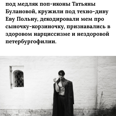
под медляк поп-иконы Татьяны
Булановой, кружили под техно-диву
Еву Польну, декодировали мем про
сыночку-­корзиночку, признавались в
здоровом нарциссизме и нездоровой
петербургофилии.