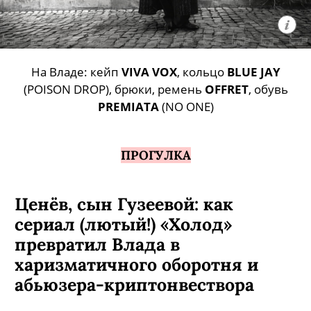
На Владе: кейп
VIVA VOX
, кольцо
BLUE JAY
(POISON DROP), брюки, ремень
OFFRET
, обувь
PREMIATA
(NO ONE)
ПРОГУЛКА
Ценёв, сын Гузеевой: как
сериал (лютый!) «Холод»
превратил Влада в
харизматичного оборотня и
абьюзера-криптонвествора