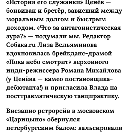
«История его служанки» Ценёв —
бонвиван и бретёр, зависший между
моральным долгом и быстрым
доходом. «Что за антагонистическая
аура?» — подумали мы. Редактор
Собака.ru Лиза Вельяминова
вдохновилась брейкданс-­драмой
«Пока небо смотрит» верховного
инди-режиссера Романа Михайлова
(у Ценёва — камео постановщика-
дебютанта!) и пригласила Влада на
посттравматическую танцпрактику.
Внезапно ретрорейв в московском
«Царицыно» обернулся
петербургским балом: вальсировали