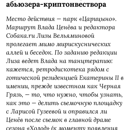
абьюзера-криптонвествора
Место действия — парк «Царицыно».
Маршрут Влада Ценёва и редактора
Собака.ru Лизы Вельяминовой
пролегает мимо мирискуснических
аллей и беседок. По заданию редакции
Лиза ведет Влада на танцтерапию:
кажется, ретродискотека рядом с
готической резиденцией Екатерины II в
имении, прежде известном как Черная
Грязь, — то, что нужно, чтобы узнать,
как это — делить съемочную площадку
с Ларисой Гузеевой и оправился ли
Ценёв после съемок в главной драме
сезона «Холод» (к моменту появления