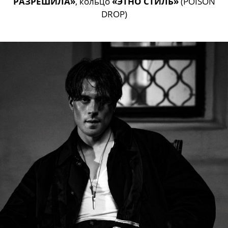
РАЗРЕШИЛА»
, кольцо
«ЭТНО СТИЛЬ»
(POISON
DROP)