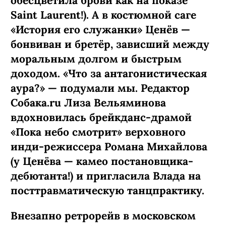
обесцветила брови как на показе
Saint Laurent!). А в костюмной саге
«История его служанки» Ценёв —
бонвиван и бретёр, зависший между
моральным долгом и быстрым
доходом. «Что за антагонистическая
аура?» — подумали мы. Редактор
Собака.ru Лиза Вельяминова
вдохновилась брейкданс-­драмой
«Пока небо смотрит» верховного
инди-режиссера Романа Михайлова
(у Ценёва — камео постановщика-
дебютанта!) и пригласила Влада на
посттравматическую танцпрактику.
Внезапно ретрорейв в московском