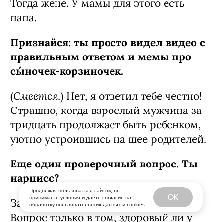
Тогда жене. У мамы для этого есть
папа.
Признайся: ты просто видел видео с
правильным ответом и мемы про
сы́ночек-­корзиночек.
Смеется
(
.) Нет, я ответил тебе честно!
Страшно, когда взрослый мужчина за
тридцать продолжает быть ребенком,
уютно устроившись на шее родителей.
Еще один проверочный вопрос. Ты
нарцисс?
Продолжая пользоваться сайтом, вы
OK
принимаете
условия
и даете
согласие
на
Зачем отрицать? Все мы нарциссы.
обработку пользовательских данных и
cookies
Вопрос только в том, здоровый ли у