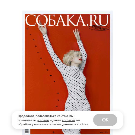
Продолжая пользоваться сайтом, вы
OK
принимаете
условия
и даете
согласие
на
обработку пользовательских данных и
cookies