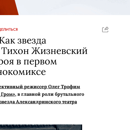
ЕЛИТЬСЯ
Как звезда
 Тихон Жизневский
роя в первом
нокомиксе
ективный режиссер Олег Трофим
 Гром»
, в главной роли брутального
звезда Александринского театра