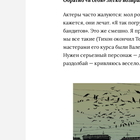
Актеры часто жалуются: мол рол
кажется, они лечат. «Я так пог
бандитов». Это же смешно. Я п
мы все такие (Тихон окончил 
мастерами его курса были Вал
Нужен серьезный персонаж — д
раздолбай — кривляюсь весело.