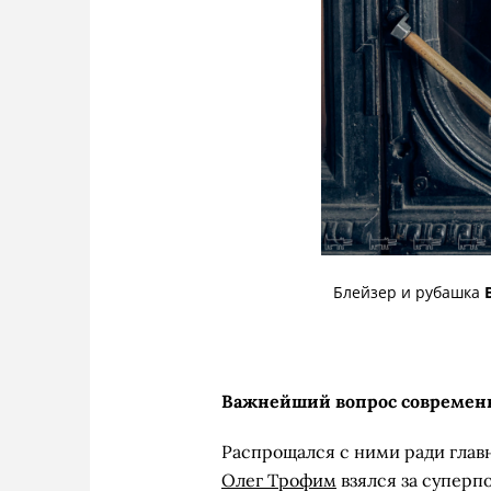
Блейзер и рубашка
Важнейший вопрос современно
Распрощался с ними ради глав
Олег Трофим
взялся за суперп