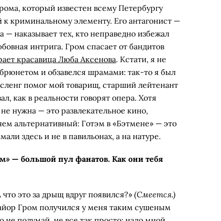
рома, который известен всему Петербургу
к криминальному элементу. Его антагонист —
а — наказывает тех, кто неправедно избежал
юбовная интрига. Гром спасает от бандитов
рает красавица Люба Аксенова
. Кстати, я не
 брюнетом и обзавелся шрамами: так-то я был
 сленг помог мой товарищ, старший лейтенант
л, как в реальности говорят опера. Хотя
 не нужна — это развлекательное кино,
 нем альтернативный: Готэм в «Бэтмене» — это
али здесь и не в павильонах, а на натуре.
м» — большой пул фанатов. Как они тебя
(Смеется.)
 что это за дрыщ вдруг появился?»
майор Гром получился у меня таким сушеным
 не подумай, не все так просто: надо мной