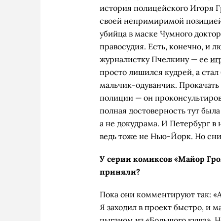
история полицейского Игоря Г
своей непримиримой позицией 
убийца в маске Чумного доктор
правосудия. Есть, конечно, и л
журналистку Пчелкину — ее
иг
просто лишился кудрей, а стал
мальчик-одуванчик. Прокачать
полиции — он проконсультирова
полная достоверность тут была
а не докудрама. И Петербург в
ведь тоже не Нью-Йорк. Но сним
У серии комиксов «Майор Гро
приняли?
Пока они комментируют так: «А
Я заходил в проект быстро, и 
цыганом из «Большого куша». Но