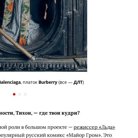
Balenciaga
, платок
Burberry
(все —
ДЛТ
)
сти, Тихон, — где твои кудри?
ной роли в большом проекте —
режиссер «Льда»
опулярный русский комикс «Майор Гром». Это