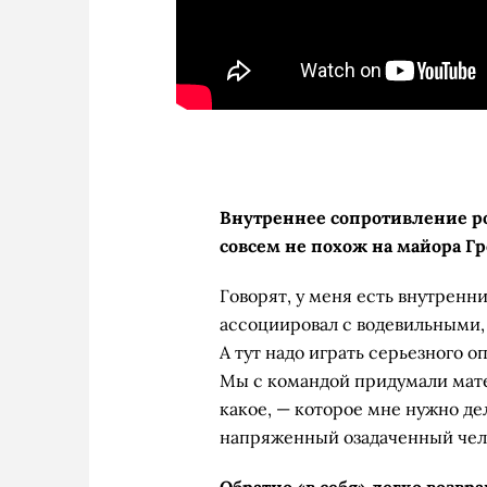
Внутреннее сопротивление ро
совсем не похож на майора Г
Говорят, у меня есть внутренни
ассоциировал с водевильными
А тут надо играть серьезного о
Мы с командой придумали мате
какое, — которое мне нужно дел
напряженный озадаченный челов
Обратно «в себя» легко возвр