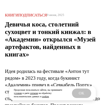
КНИГИ
ПОДПИСАТЬСЯ
9 июня, 2025
Девичья коса, столетний
сухоцвет и тонкий кинжал: в
«Академии» открылся «Музей
артефактов, найденных в
книгах»
Идея родилась на фестивале «Антон тут
рядом» в 2023 году, когда букинист
«Академия» привез в «Севкабель Порту»
Продолжая пользоваться сайтом, вы принимаете
стол-витрину с сотнями находок из
OK
условия
и даете
согласие
на обработку
пользовательских данных и
cookies
старинных томов — от любовных записок до