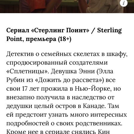
доспехах: Синдром одиночки»).
С 5 августа, Disney+
Сериал «Стерлинг Поинт» / Sterling