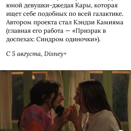
Сериал «Звездные войны: Видения —
Девятый джедай» / Star Wars: Visions
Presents - The Ninth Jedi, премьера
(18+)
Аниме-сериал, основанный на первом
эпизоде антологии «Звездные войны:
Видения» — история строится вокруг
юной девушки-джедая Кары, которая
ищет себе подобных по всей галактике.
Автором проекта стал Кэндзи Камияма
(главная его работа — «Призрак в