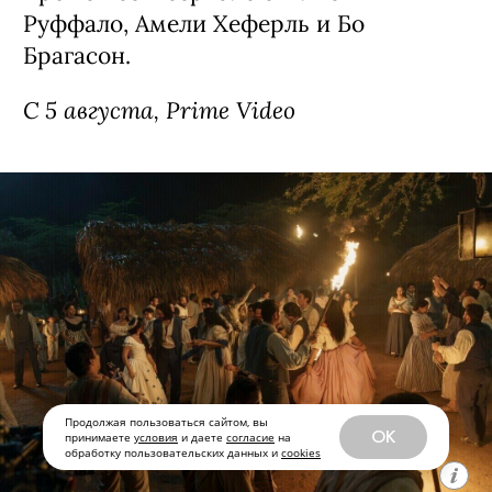
Point, премьера (18+)
Детектив о семейных скелетах в шкафу,
спродюсированный создателями
«Сплетницы». Девушка Энни (Элла
Рубин из «Дожить до рассвета») все
свои 17 лет прожила в Нью-Йорке, но
внезапно получила в наследство от
дедушки целый остров в Канаде. Там
ей предстоит узнать много интересных
подробностей о своих родственниках.
Кроме нее в сериале снялись Кин
Руффало, Амели Хеферль и Бо
Брагасон.
Продолжая пользоваться сайтом, вы
OK
принимаете
условия
и даете
согласие
на
обработку пользовательских данных и
cookies
С 5 августа, Prime Video