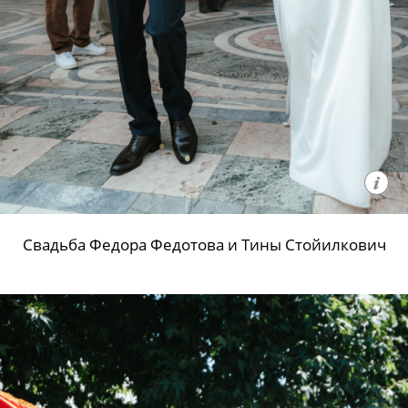
Свадьба Федора Федотова и Тины Стойилкович