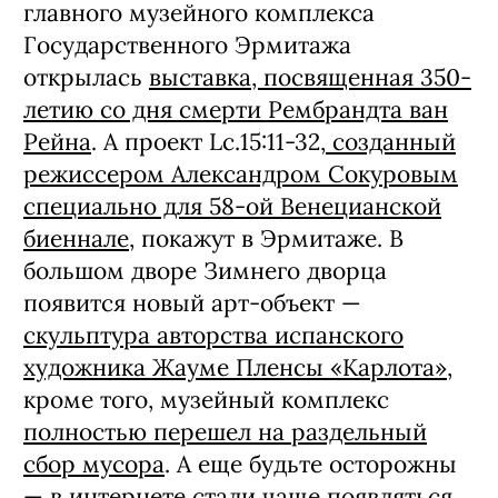
главного музейного комплекса
Государственного Эрмитажа
открылась
выставка, посвященная 350-
летию со дня смерти Рембрандта ван
Рейна
. А проект Lc.15:11-32,
созданный
режиссером Александром Сокуровым
специально для 58-ой Венецианской
биеннале
, покажут в Эрмитаже. В
большом дворе Зимнего дворца
появится новый арт-объект —
скульптура авторства испанского
художника Жауме Пленсы «Карлота»
,
кроме того, музейный комплекс
полностью перешел на раздельный
сбор мусора
. А еще будьте осторожны
— в интернете
стали чаще появляться