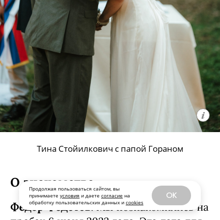
Тина Стойилкович с папой Гораном
Продолжая пользоваться сайтом, вы
OK
принимаете
условия
и даете
согласие
на
обработку пользовательских данных и
cookies