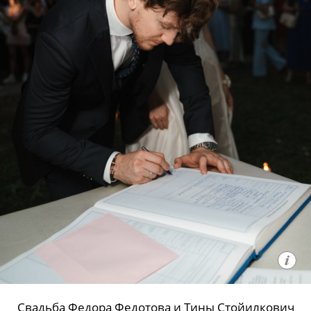
Свадьба Федора Федотова и Тины Стойилкович