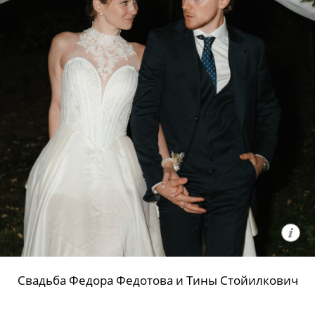
Свадьба Федора Федотова и Тины Стойилкович