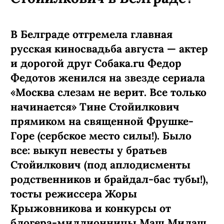
В Белграде отгремела главная
русская киносвадьба августа — актер
и дорогой друг Собака.ru Федор
Федотов женился на звезде сериала
«Москва слезам не верит. Все только
начинается» Тине Стойилкович
прямиком на священной Фрушке-
Горе (сербское место силы!). Было
все: выкуп невесты у братьев
Стойилкович (под аплодисменты
родственников и брайдал-бас тубы!),
тосты режиссера Жоры
Крыжовникова и конкурсы от
блогера-миллионницы Маш Милаш,