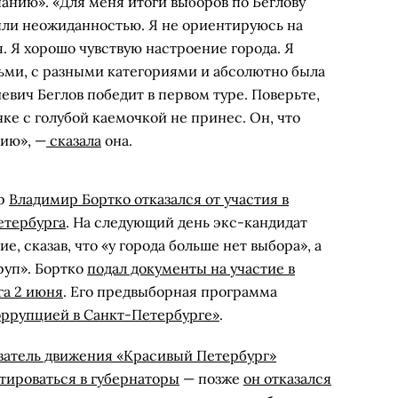
панию». «Для меня итоги выборов по Беглову
ли неожиданностью. Я не ориентируюсь на
. Я хорошо чувствую настроение города. Я
дьми, с разными категориями и абсолютно была
евич Беглов победит в первом туре. Поверьте,
чке с голубой каемочкой не принес. Он, что
нию», —
сказала
она.
ер
Владимир Бортко отказался от участия в
етербурга
. На следующий день экс-кандидат
, сказав, что «у города больше нет выбора», а
руп». Бортко
подал документы на участие в
га 2 июня
. Его предвыборная программа
оррупцией в Санкт-Петербурге»
.
ватель движения «Красивый Петербург»
тироваться в губернаторы
— позже
он отказался