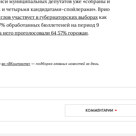
дписи муниципальных депутатов уже «собраны и
 и четырьмя кандидатами-спойлерами». Врио
глов участвует в губернаторских выборах
как
7% обработанных бюллетеней на период 9
а него проголосовали 64,57% горожан
.
и
во «ВКонтакте»
— подборка главных новостей за день.
КОММЕНТАРИИ