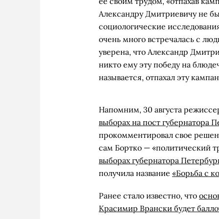
ее своим трудом, «отпахав кам
Александру Дмитриевичу не бы
социологические исследования
очень много встречалась с лю
уверена, что Александр Дмитри
никто ему эту победу на блюде
называется, отпахал эту кампа
Напомним, 30 августа режисс
выборах на пост губернатора П
прокомментировал свое решение
сам Бортко — «политический т
выборах губернатора Петербур
получила название
«Борьба с к
Ранее стало известно, что
осно
Красимир Врански будет балло