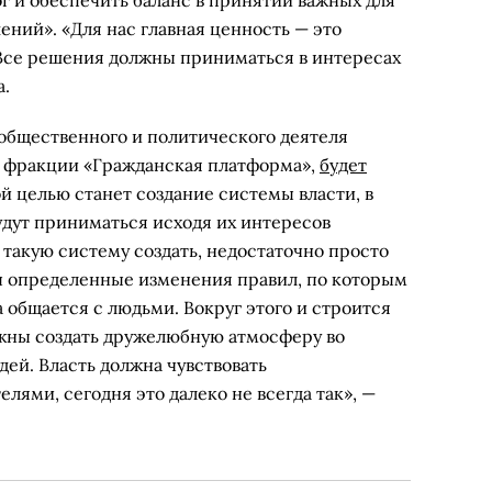
г и обеспечить баланс в принятии важных для
ений». «Для нас главная ценность — это
. Все решения должны приниматься в интересах
а.
общественного и политического деятеля
т фракции «Гражданская платформа»,
будет
ой целью станет создание системы власти, в
удут приниматься исходя их интересов
 такую систему создать, недостаточно просто
ы определенные изменения правил, по которым
а общается с людьми. Вокруг этого и строится
олжны создать дружелюбную атмосферу во
ей. Власть должна чувствовать
лями, сегодня это далеко не всегда так», —