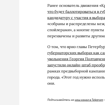
Ранее основатель движения «К
что будет баллотироваться в г
кандидатуру с участия в выбор
«собраны и распределены меж
спойлерами», а многие пункты
перехвачены и развиты другим
О том, что врио главы Петербу
губернаторских выборах как 
увольнения Георгия Полтавчен
запустили онлайн-штаб преоб
рамках предвыборной кампании
города. «Этот год нужно испол
они.
Подписывайтесь на
наш канал в Telegram
—