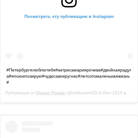
Посмотреть эту публикацию в Instagram
#Петербургялюблютебя#актрисамариярочева#двойнаярадуг
а#япоюипозирую#чудесавокругнас#летоэтомаленькаяжизнь
#
Публикация от
Мария Рочева
(@sirkkunen03)
8 Июл 2019 в 2:03 PDT