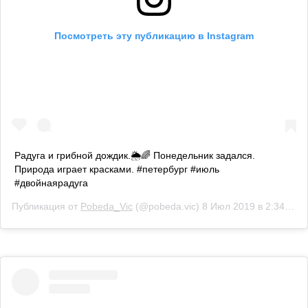
Посмотреть эту публикацию в Instagram
Радуга и грибной дождик.🌦️🌈 Понедельник задался.
Природа играет красками. #петербург #июль
#двойнаярадуга
Публикация от
Pobeda_Vic
(@pobeda.vic)
8 Июл 2019 в 2:34 PDT