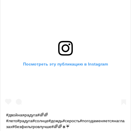
Посмотреть эту публикацию в Instagram
#двойнаярадуга#🌈🌈
#лето#радуга#солнце#дождь#серость#погодаменяетсянагла
зах#безфильтровлучше#🌈🌈☀️☔️