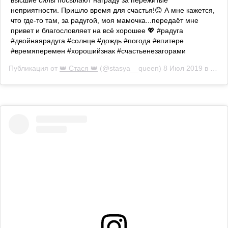
высшие силы посылают награду за пережитые
неприятности. Пришло время для счастья!😊 А мне кажется,
что где-то там, за радугой, моя мамочка...передаёт мне
привет и благословляет на всё хорошее 💖 #радуга
#двойнаярадуга #солнце #дождь #погода #впитере
#времяперемен #хорошийзнак #счастьенезагорами
Публикация от
👑 Стася 👑
(@stasya__queen)
8 Июл 2019 в 2:35 PDT