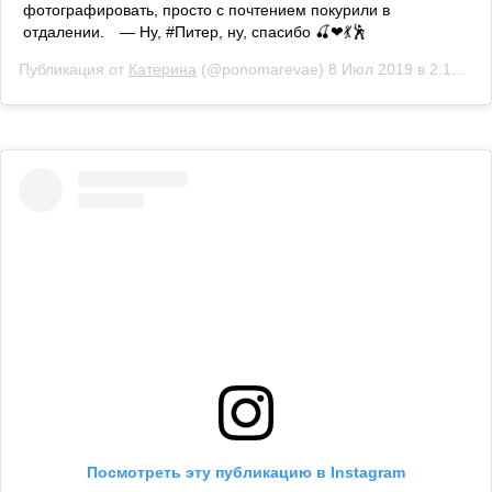
фотографировать, просто с почтением покурили в
отдалении. ⠀— Ну, #Питер, ну, спасибо 🍒❤💃🕺
Публикация от
Катерина
(@ponomarevae)
8 Июл 2019 в 2:10 PDT
Посмотреть эту публикацию в Instagram