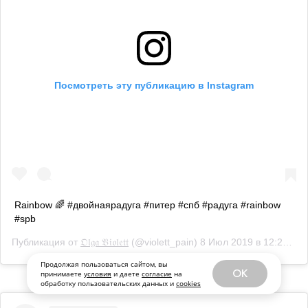
Посмотреть эту публикацию в Instagram
Rainbow 🌈 #двойнаярадуга #питер #спб #радуга #rainbow
#spb
Публикация от
𝔒𝔩𝔤𝔞 𝔙𝔦𝔬𝔩𝔢𝔱𝔱
(@violett_pain)
8 Июл 2019 в 12:23 PDT
Продолжая пользоваться сайтом, вы
OK
принимаете
условия
и даете
согласие
на
обработку пользовательских данных и
cookies