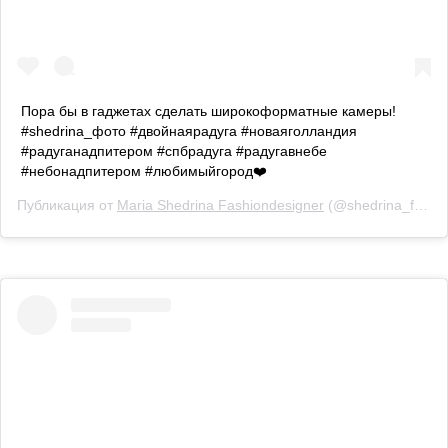
Пора бы в гаджетах сделать широкоформатные камеры!
#shedrina_фото #двойнаярадуга #новаяголландия
#радуганадпитером #спбрадуга #радугавнебе
#небонадпитером #любимыйгород❤️
Публикация от
Maria Shedrina Fashiondesigner
(@shedrina_fashion)