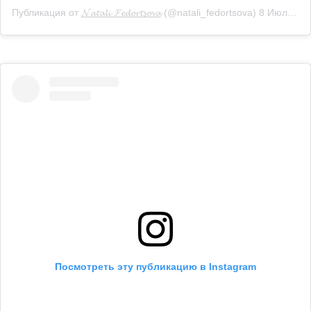
Публикация от
𝓝𝓪𝓽𝓪𝓵𝓲 𝓕𝓮𝓭𝓸𝓻𝓽𝓼𝓸𝓿𝓪
(@natali_fedortsova)
8 Июл 2019 в 11:08 PDT
Посмотреть эту публикацию в Instagram