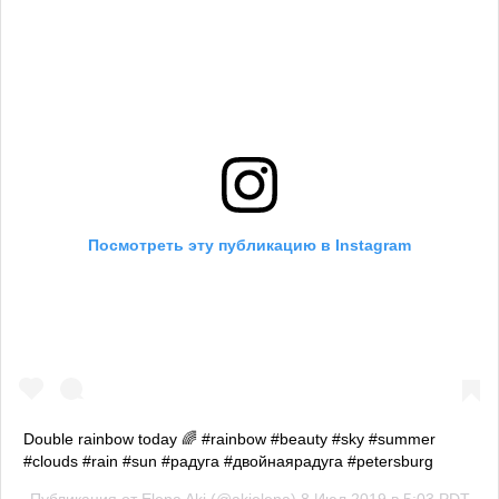
Посмотреть эту публикацию в Instagram
Double rainbow today 🌈 #rainbow #beauty #sky #summer
#clouds #rain #sun #радуга #двойнаярадуга #petersburg
Публикация от
Elena Aki
(@akielena)
8 Июл 2019 в 5:03 PDT