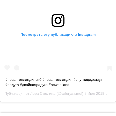
Посмотреть эту публикацию в Instagram
#новаяголландияспб #новаяголландия #спутницадождя
#радуга #двойнаярадуга #newholland
Публикация от
Лера Смолина
(@valerya.smol)
8 Июл 2019 в 12:42 PDT