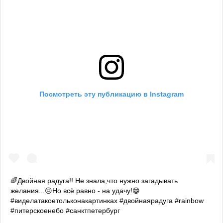
Посмотреть эту публикацию в Instagram
🌈Двойная радуга!! Не знала,что нужно загадывать
желания...😔Но всё равно - на удачу!😁
#виделатакоетольконакартинках #двойнаярадуга #rainbow
#питерскоенебо #санктпетербург