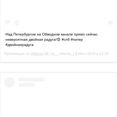
Над Петербургом на Обводном канале прямо сейчас
невероятная двойная радуга!😍 #спб #питер
#двойнаярадуга
Публикация от
Viktoria
(@_by__viktoria_)
8 Июл 2019 в 12:24 PDT