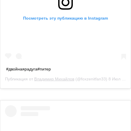
Посмотреть эту публикацию в Instagram
#двойнаярадуга#питер
Публикация от
Владимир Михайлов
(@foxzenitfan33)
8 Июл 2019 в 4:04 PDT