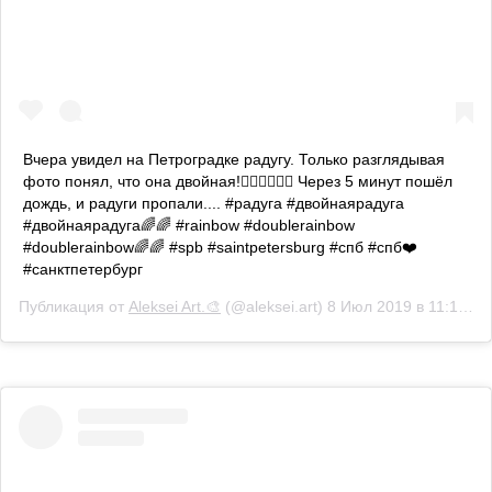
Вчера увидел на Петроградке радугу. Только разглядывая
фото понял, что она двойная!👍🏼👍🏼👍🏼 Через 5 минут пошёл
дождь, и радуги пропали.... #радуга #двойнаярадуга
#двойнаярадуга🌈🌈 #rainbow #doublerainbow
#doublerainbow🌈🌈 #spb #saintpetersburg #спб #спб❤️
#санктпетербург
Публикация от
Aleksei Art.🎨
(@aleksei.art)
8 Июл 2019 в 11:19 PDT