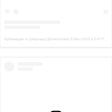
Публикация от [шéрочка] (@cherotchka)
8 Июл 2019 в 3:47 PDT