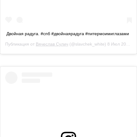
Двойная радуга. #спб #двойнаярадуга #питермоимиглазами
Публикация от
Вячеслав Сулич
(@slavchek_white)
8 Июл 2019 в 11:08 PDT