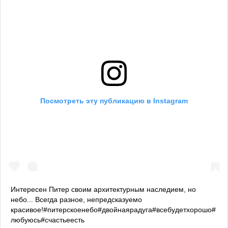
Посмотреть эту публикацию в Instagram
Интересен Питер своим архитектурным наследием, но
небо... Всегда разное, непредсказуемо
красивое!#питерскоенебо#двойнаярадуга#всебудетхорошо#
любуюсь#счастьеесть