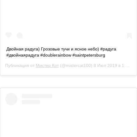
Двойная радуга) Грозовые тучи и ясное небо) #радуга
#двойнаярадуга #doublerainbow #saintpetersburg
Публикация от
Мистер Кот
(@mistercat100)
8 Июл 2019 в 1:05 PDT