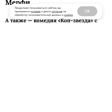
Мерфи
Продолжая пользоваться сайтом, вы
OK
принимаете
условия
и даете
согласие
на
обработку пользовательских данных и
cookies
А также — комедия «Коп-звезда» с
Анастасией Красовской и Никитой
Панфиловым, документальный
фильм-концерт Джеймса Кэмерона о
Билли Айлиш, анимационные
«Звездные войны: Видения —
Девятый джедай», детектив
«Стерлинг Поинт», мультсериал
«Рики Джервейс: Уличные коты»
плюс новые серии «Ста лет
одиночества» и «Моей жизни с
мальчиками Уолтер». Собака.ru
рассказывает о главных фильмах и