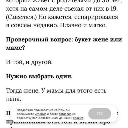
который живет с родителями до 30 лет,
хотя на самом деле съехал от них в 19.
Смеется
(
.) Но кажется, сепарировался
я совсем недавно. Плавно и мягко.
Проверочный вопрос: букет жене или
маме?
И той, и другой.
Нужно выбрать один.
Тогда жене. У мамы для этого есть
папа.
Продолжая пользоваться сайтом, вы
Признайся: ты просто видел видео с
OK
принимаете
условия
и даете
согласие
на
обработку пользовательских данных и
cookies
правильным ответом и мемы про