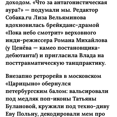
доходом. «Что за антагонистическая
аура?» — подумали мы. Редактор
Собака.ru Лиза Вельяминова
вдохновилась брейкданс-­драмой
«Пока небо смотрит» верховного
инди-режиссера Романа Михайлова
(у Ценёва — камео постановщика-
дебютанта!) и пригласила Влада на
посттравматическую танцпрактику.
Внезапно ретрорейв в московском
«Царицыно» обернулся
петербургским балом: вальсировали
под медляк поп-иконы Татьяны
Булановой, кружили под техно-диву
Еву Польну, декодировали мем про