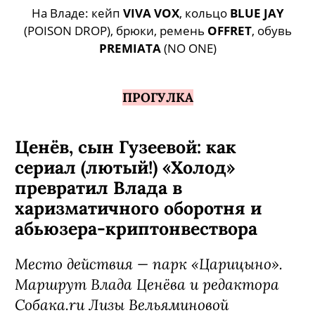
На Владе: кейп
VIVA VOX
, кольцо
BLUE JAY
(POISON DROP), брюки, ремень
OFFRET
, обувь
PREMIATA
(NO ONE)
ПРОГУЛКА
Ценёв, сын Гузеевой: как
сериал (лютый!) «Холод»
превратил Влада в
харизматичного оборотня и
абьюзера-криптонвествора
Место действия — парк «Царицыно».
Маршрут Влада Ценёва и редактора
Собака.ru Лизы Вельяминовой