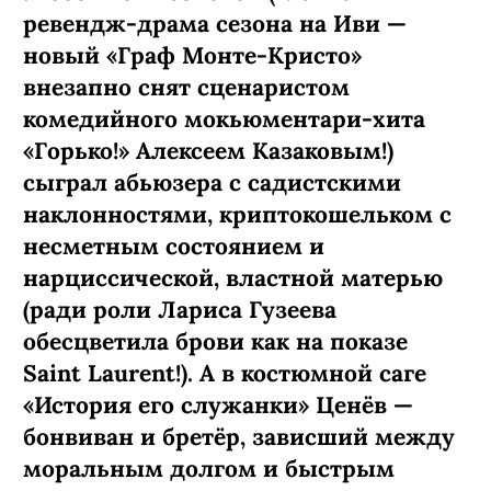
ревендж-­драма сезона на Иви —
новый «Граф Монте-­Кристо»
внезапно снят сценаристом
комедийного мокьюментари-хита
«Горько!» Алексеем Казаковым!)
сыграл абьюзера с садистскими
наклонностями, криптокошельком с
несметным состоянием и
нарциссической, властной матерью
(ради роли Лариса Гузеева
обесцветила брови как на показе
Saint Laurent!). А в костюмной саге
«История его служанки» Ценёв —
бонвиван и бретёр, зависший между
моральным долгом и быстрым