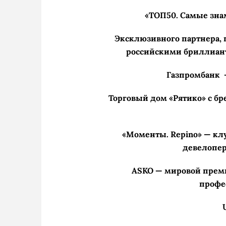
«ТОП50. Самые зна
Эксклюзивного партнера,
российскими бриллиан
Газпромбанк 
Торговый дом «Рятико» с б
«Моменты. Repino» — к
девелопер
ASKO — мировой преми
профе
U