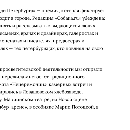
ди Петербурга» — премия, которая фиксирует
одит в городе. Редакция «Собака.ru» убеждена:
инять и рассказывать о выдающихся людях
есменах, врачах и дизайнерах, галеристах и
 меценатах и писателях, продюсерах и
елях — тех петербуржцах, кто повлиял на свою
-просветительской деятельности мы открыли
я пережила многое: от традиционного
мата «Нецеремонии», камерных встреч и
ирались в Левашовском хлебозаводе,
у, Мариинском театре, на Новой сцене
ибур-арене», в особняке Марии Потоцкой, в