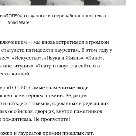
и «ТОП50», созданные из переработанного стекла
Solid Water
исключением — мы вновь встретимся в громкой
статуэкти пятидесяти лауреатам. В этом году у
ес», «Искусство», «Наука и Жизнь», «Кино»,
 институция», «Театр и шоу». На сайте и в
еаты каждой.
ер «ТОП 50. Самые знаменитые люди
ящен всем героям премии. Редакция
ю и пятьдесят съемок, сделанных в редчайших
ых особняках, дворцах, внутри памятников
о романтизма. Не пропустите!
ложки и лауреатов премии прошлых лет.