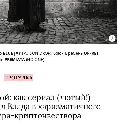
цо
BLUE JAY
(POISON DROP), брюки, ремень
OFFRET
,
вь
PREMIATA
(NO ONE)
ПРОГУЛКА
ой: как сериал (лютый!)
л Влада в харизматичного
ера-криптонвествора