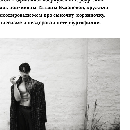
дляк поп-иконы Татьяны Булановой, кружили
декодировали мем про сыночку-­корзиночку,
рциссизме и нездоровой петербургофилии.