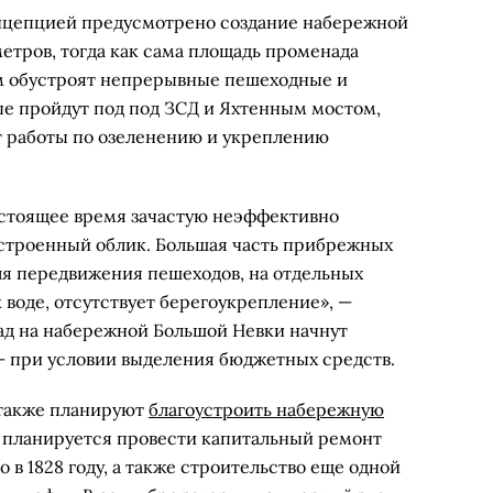
нцепцией предусмотрено создание набережной
етров, тогда как сама площадь променада
Там обустроят непрерывные пешеходные и
е пройдут под под ЗСД и Яхтенным мостом,
ут работы по озеленению и укреплению
стоящее время зачастую неэффективно
строенный облик. Большая часть прибрежных
ля передвижения пешеходов, на отдельных
 воде, отсутствует берегоукрепление», —
ад на набережной Большой Невки начнут
 — при условии выделения бюджетных средств.
 также планируют
благоустроить набережную
от планируется провести капитальный ремонт
о в 1828 году, а также строительство еще одной