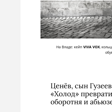
На Владе: кейп
VIVA VOX
, коль
обу
Ценёв, сын Гузеев
«Холод» преврати
оборотня и абьюз