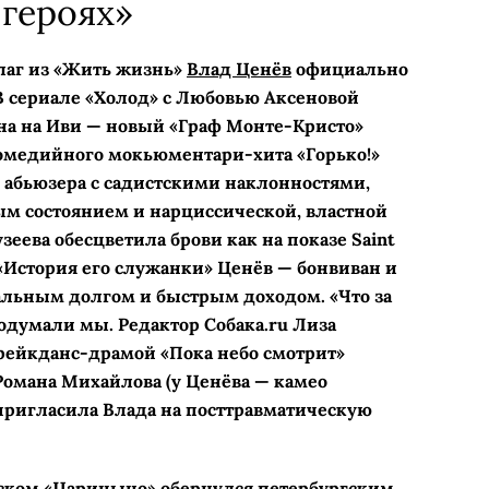
героях»
лаг из «Жить жизнь»
Влад Ценёв
официально
В сериале «Холод» с Любовью Аксеновой
на на Иви — новый «Граф Монте-­Кристо»
комедийного мокьюментари-хита «Горько!»
 абьюзера с садистскими наклонностями,
м состоянием и нарциссической, властной
зеева обесцветила брови как на показе Saint
е «История его служанки» Ценёв — бонвиван и
альным долгом и быстрым доходом. «Что за
подумали мы. Редактор Собака.ru Лиза
ейкданс-­драмой «Пока небо смотрит»
омана Михайлова (у Ценёва — камео
пригласила Влада на посттравматическую
вском «Царицыно» обернулся петербургским