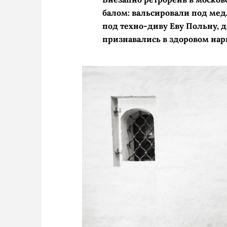
балом: вальсировали под ме
под техно-диву Еву Польну, 
признавались в здоровом на