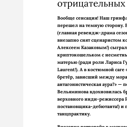
отрицательных 
Вообще сенсация! Наш гринф
перешел на темную сторону. 
(главная ревендж-­драма сезо
внезапно снят сценаристом 
Алексеем Казаковым!) сыграл
криптокошельком с несметны
матерью (ради роли Лариса Гу
Laurent!). А в костюмной саг
бретёр, зависший между мор
антагонистическая аура?» — 
Вельяминова вдохновилась бр
верховного инди-режиссера Р
постановщика-дебютанта!) и 
танцпрактику.
Внезапно ретрорейв в моско