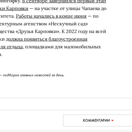
рингофку.
В сентябре завершился первый этап
ки Карповки
— на участке от улицы Чапаева до
ситета.
Работы начались в конце июня
— по
тектурным агенством «Нескучный сад»
ества «Друзья Карповки». К 2022 году на всей
вки
должна появиться благоустроенная
для отдыха
, площадками для маломобильных
.
 подборка главных новостей за день.
КОММЕНТАРИИ