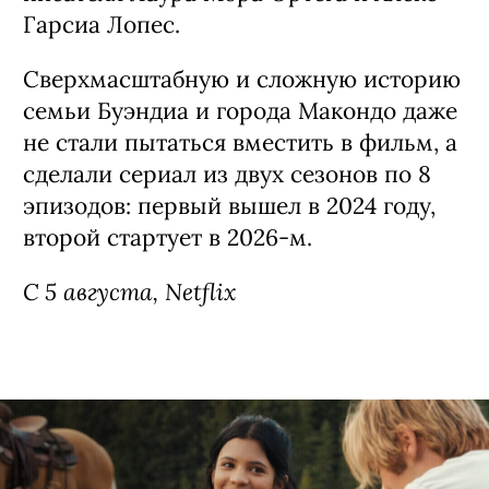
Сериал «Сто лет одиночества» / Cien
Años de Soledad, 1-я часть 2 сезона
(18+)
Первая в истории экранизация романа
лауреата Нобелевской премии
Габриэля Гарсия Маркеса — сняли ее
колумбийские соотечественники
писателя Лаура Мора Ортега и Алекс
Гарсиа Лопес.
Сверхмасштабную и сложную историю
семьи Буэндиа и города Макондо даже