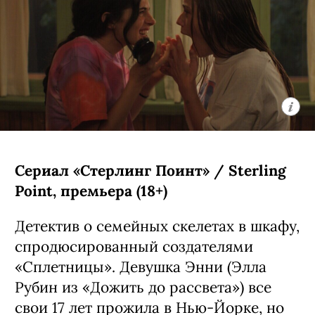
Видения» — история строится вокруг
юной девушки-джедая Кары, которая
ищет себе подобных по всей галактике.
Автором проекта стал Кэндзи Камияма
(главная его работа — «Призрак в
доспехах: Синдром одиночки»).
С 5 августа, Disney+