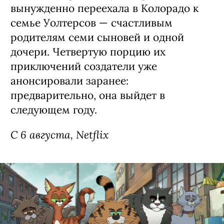
Сериал «Моя жизнь с мальчиками
Уолтер» / My Life with the Walter
Boys, 3 сезон (18+)
Третий сезон экранизации
подросткового бестселлера Эли Новак
о недавно осиротевшей 15-летней
Джеки из Нью-Йорка (Никки Родригес,
«У меня на районе»), которая
вынужденно переехала в Колорадо к
семье Уолтерсов — счастливым
родителям семи сыновей и одной