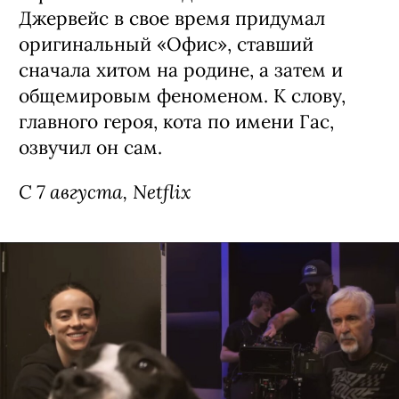
Сериал «Рики Джервейс: Уличные
коты» / Ricky Gervais Alley Cats,
премьера (18+)
Мультипликационная черная комедия
о компании бродячих британских
котов, которые ведут себя насколько
неполиткорректно и вызывающе,
настолько и обаятельно. Главное в
сериале — его создатель: Рики
Джервейс в свое время придумал
оригинальный «Офис», ставший
сначала хитом на родине, а затем и