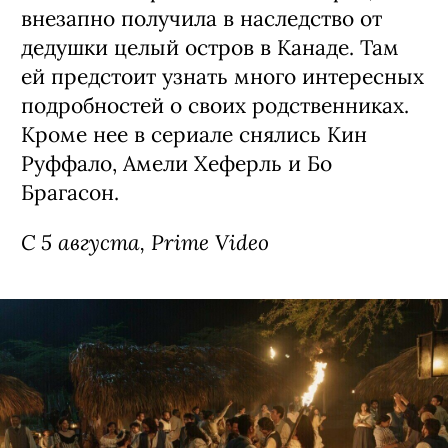
Сериал «Стерлинг Поинт» / Sterling
Point, премьера (18+)
Детектив о семейных скелетах в шкафу,
спродюсированный создателями
«Сплетницы». Девушка Энни (Элла
Рубин из «Дожить до рассвета») все
свои 17 лет прожила в Нью-Йорке, но
внезапно получила в наследство от
дедушки целый остров в Канаде. Там
ей предстоит узнать много интересных
подробностей о своих родственниках.