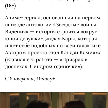
Сериал «Звездные войны: Видения —
Девятый джедай» / Star Wars: Visions
Presents - The Ninth Jedi, премьера
(18+)
Аниме-сериал, основанный на первом
эпизоде антологии «Звездные войны: