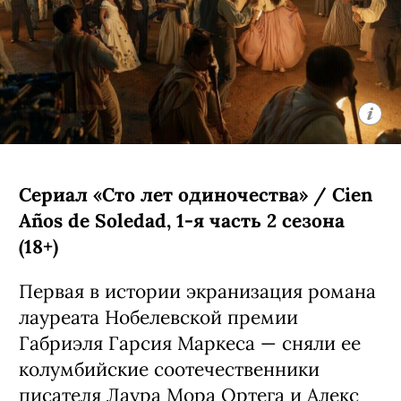
Кроме нее в сериале снялись Кин
Руффало, Амели Хеферль и Бо
Брагасон.
С 5 августа, Prime Video