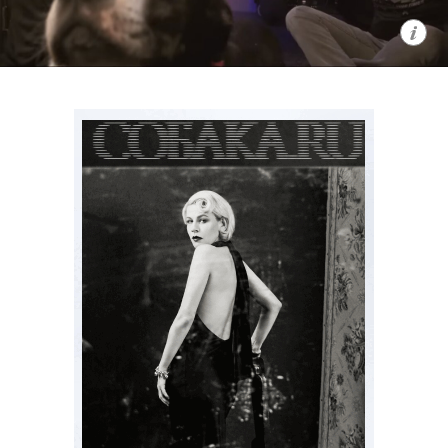
общемировым феноменом. К слову,
главного героя, кота по имени Гас,
озвучил он сам.
C 7 августа, Netflix