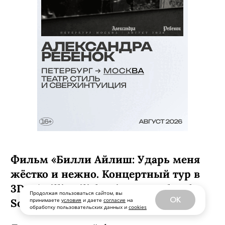
Продолжая пользоваться сайтом, вы
OK
принимаете
условия
и даете
согласие
на
обработку пользовательских данных и
cookies