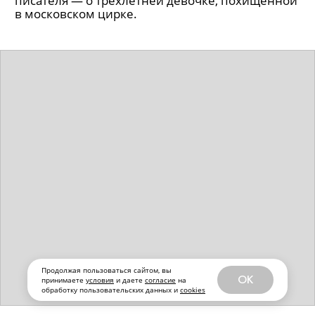
писателя — о трехлетней девочке, похищенной
в московском цирке.
Продолжая пользоваться сайтом, вы
OK
принимаете
условия
и даете
согласие
на
обработку пользовательских данных и
cookies