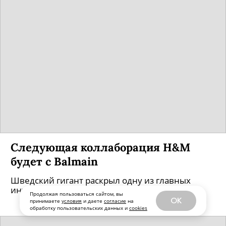
Следующая коллаборация H&M
будет с Balmain
Шведский гигант раскрыл одну из главных
интриг года мира моды.
Продолжая пользоваться сайтом, вы
OK
принимаете
условия
и даете
согласие
на
обработку пользовательских данных и
cookies