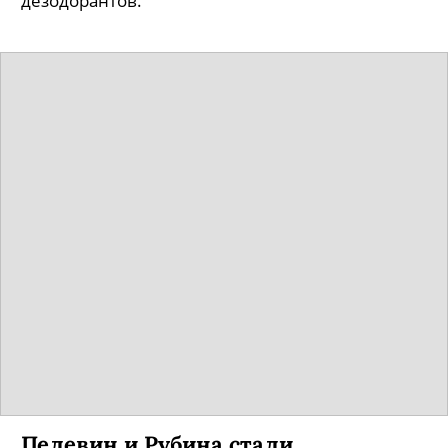
дезодорантов.
Пелевин и Рубина стали