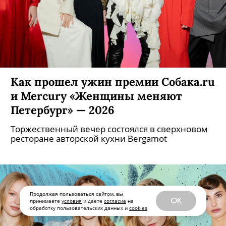
Как прошел ужин премии Собака.ru
и Mercury «Женщины меняют
Петербург» — 2026
Торжественный вечер состоялся в сверхновом
ресторане авторской кухни Bergamot
Продолжая пользоваться сайтом, вы
OK
принимаете
условия
и даете
согласие
на
обработку пользовательских данных и
cookies