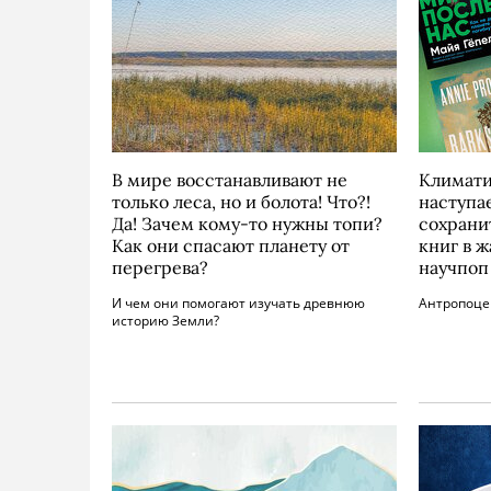
В мире восстанавливают не
Климати
только леса, но и болота! Что?!
наступа
Да! Зачем кому-то нужны топи?
сохрани
Как они спасают планету от
книг в 
перегрева?
научпоп
И чем они помогают изучать древнюю
Антропоцен
историю Земли?