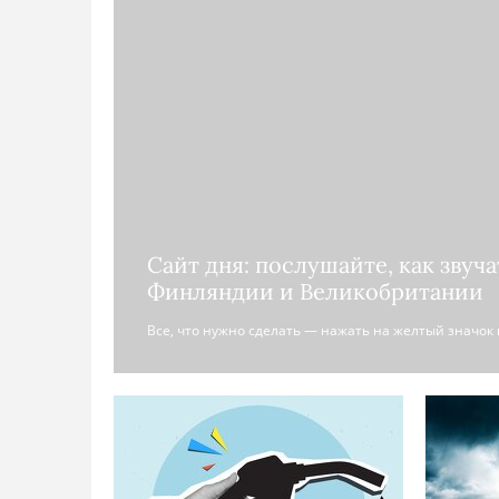
Сайт дня: послушайте, как звуча
Финляндии и Великобритании
Все, что нужно сделать — нажать на желтый значок 