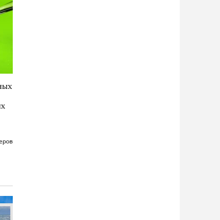
ных
их
еров