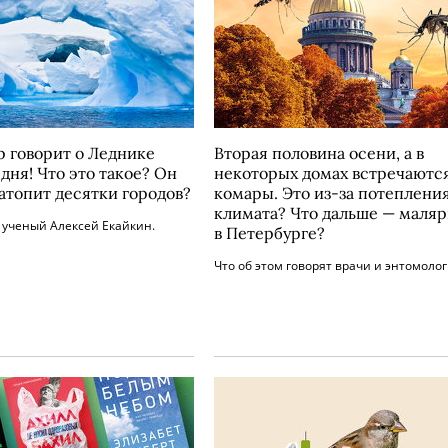
р говорит о Леднике
Вторая половина осени, а в
дня! Что это такое? Он
некоторых домах встречаютс
затопит десятки городов?
комары. Это из-за потеплени
климата? Что дальше — маля
 ученый Алексей Екайкин.
в Петербурге?
Что об этом говорят врачи и энтомолог