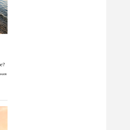
ре?
ения