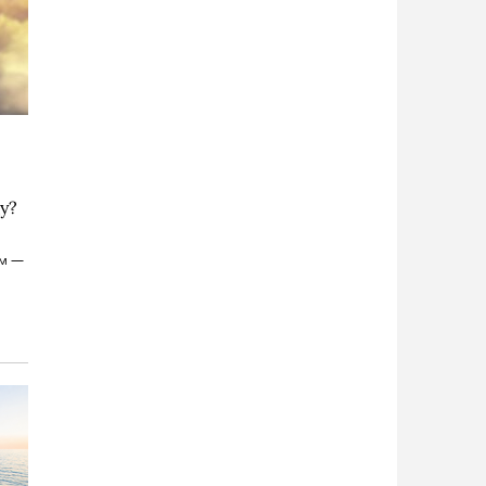
у?
ым —