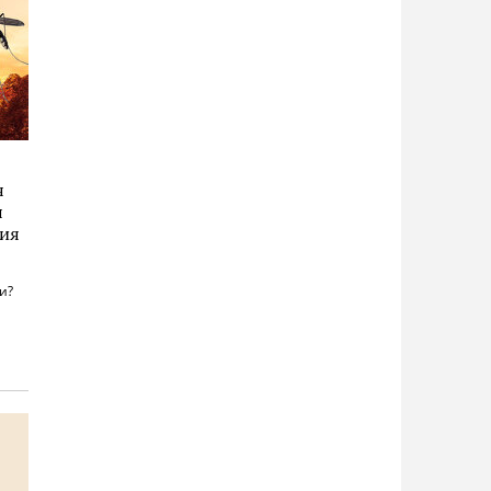
я
я
рия
и?