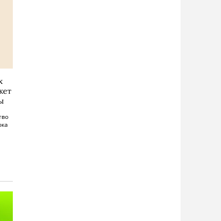
х
жет
ы
тво
ока