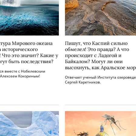
тура Мирового океана
Пишут, что Каспий сильно
а исторического
обмелел! Это правда? А что
 Что это значит? Какие у
происходит с Ладогой и
огут быть последствия?
Байкалом? Могут ли они
высохнуть, как Аральское мо
ся вместе с Нобелевским
 Алексеем Кокориным!
Отвечает ученый Института озеровед
Сергей Каретников.