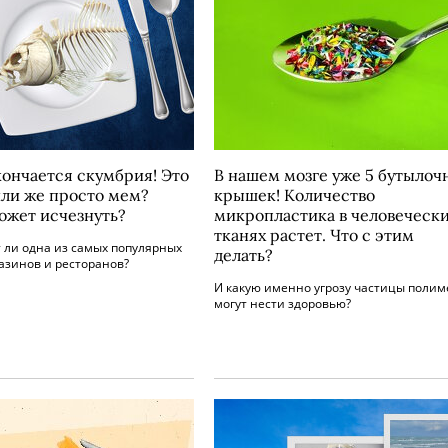
кончается скумбрия! Это
В нашем мозге уже 5 бутылоч
или же просто мем?
крышек! Количество
ожет исчезнуть?
микропластика в человеческ
тканях растет. Что с этим
 ли одна из самых популярных
делать?
азинов и ресторанов?
И какую именно угрозу частицы полим
могут нести здоровью?