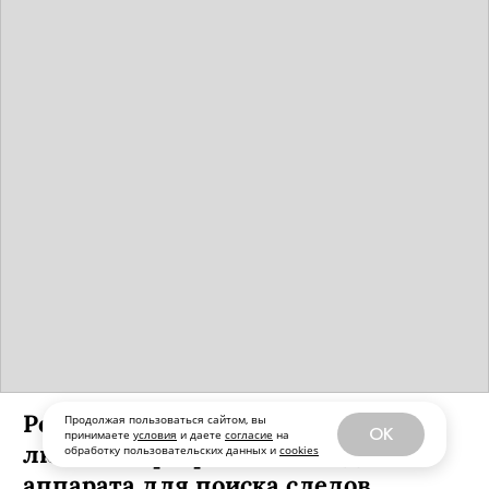
Российские исследователи-
Продолжая пользоваться сайтом, вы
OK
принимаете
условия
и даете
согласие
на
любители разработали модель
обработку пользовательских данных и
cookies
аппарата для поиска следов