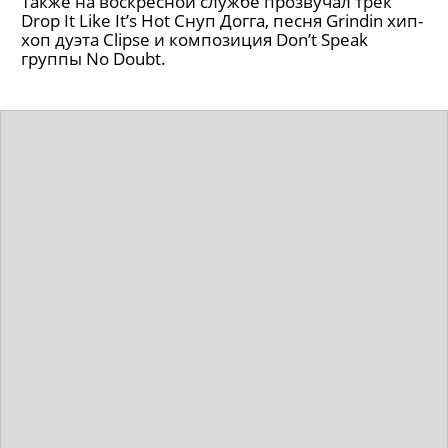
Также на воскресной службе прозвучал трек
Drop It Like Itʼs Hot Снуп Догга, песня Grindin хип-
хоп дуэта Clipse и композиция Donʼt Speak
группы No Doubt.