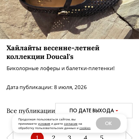
Хайлайты весенне-летней
коллекции Doucal's
Биколорные лоферы и балетки-плетенки!
Дата публикации:
8 июля, 2026
Все публикации
ПО ДАТЕ ВЫХОДА
Продолжая пользоваться сайтом, вы
OK
принимаете
условия
и даете
согласие
на
обработку пользовательских данных и
cookies
1
2
3
4
5