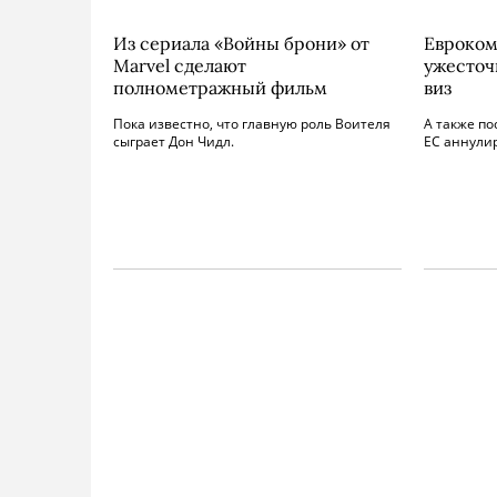
Из сериала «Войны брони» от
Евроком
Marvel сделают
ужесточ
полнометражный фильм
виз
Пока известно, что главную роль Воителя
А также п
сыграет Дон Чидл.
ЕС аннули