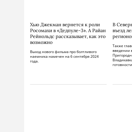
Хью Джекман вернется к роли
В Север
Росомахи в «Дедпуле-3». А Райан
въезд ле
Рейнольдс рассказывает, как это
регионо
возможно
Также глав
введении 
Выход нового фильма про болтливого
Пригородно
наемника намечен на 6 сентября 2024
Владикавк
года.
готовности