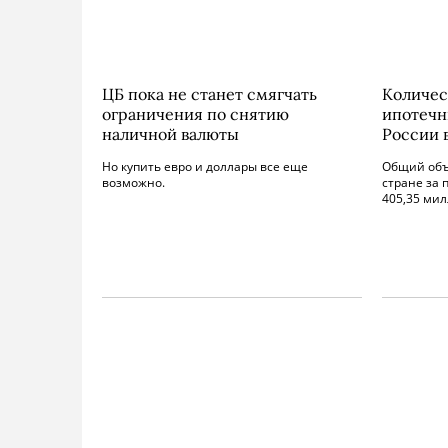
ЦБ пока не станет смягчать
Количес
ограничения по снятию
ипотечны
наличной валюты
России 
Но купить евро и доллары все еще
Общий объ
возможно.
стране за 
405,35 мил