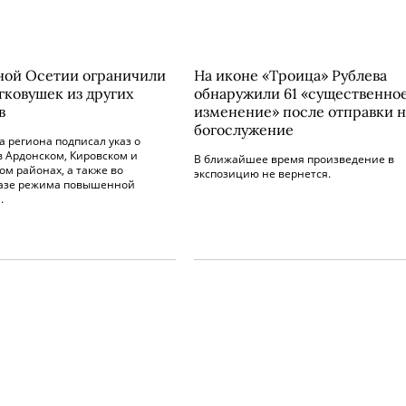
ной Осетии ограничили
На иконе «Троица» Рублева
гковушек из других
обнаружили 61 «существенно
в
изменение» после отправки н
богослужение
а региона подписал указ о
в Ардонском, Кировском и
В ближайшее время произведение в
м районах, а также во
экспозицию не вернется.
азе режима повышенной
.