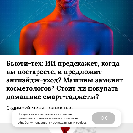
Бьюти-тех: ИИ предскажет, когда
вы постареете, и предложит
антиэйдж-уход? Машины заменят
косметологов? Стоит ли покупать
домашние смарт-гаджеты?
Сканируй меня полностью.
Продолжая пользоваться сайтом, вы
OK
принимаете
условия
и даете
согласие
на
обработку пользовательских данных и
cookies