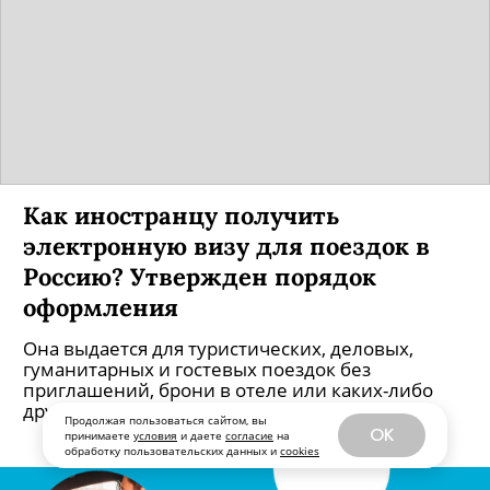
Как иностранцу получить
электронную визу для поездок в
Россию? Утвержден порядок
оформления
Она выдается для туристических, деловых,
гуманитарных и гостевых поездок без
Продолжая пользоваться сайтом, вы
приглашений, брони в отеле или каких-либо
OK
принимаете
условия
и даете
согласие
на
обработку пользовательских данных и
cookies
других документов.