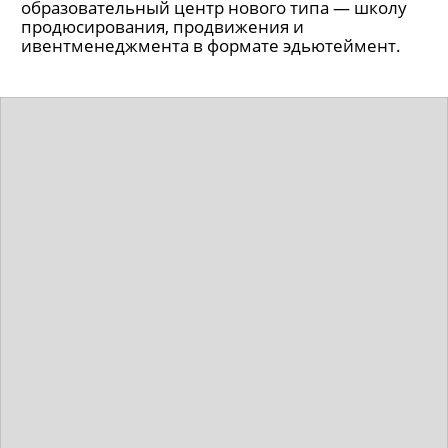
Певица и пиарщик Шура Кузнецова вместе с
промоутером Дмитрием Эстриным открыли
образовательный центр нового типа — школу
продюсирования, продвижения и
ивентменеджмента в формате эдьютеймент.