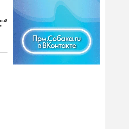
нный
а