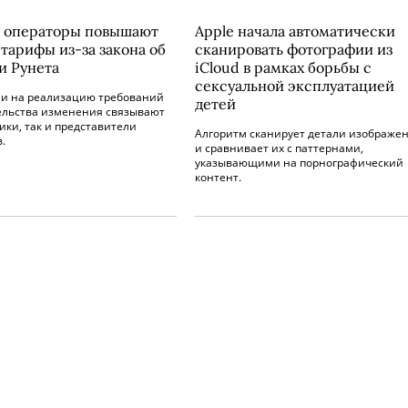
 операторы повышают
Apple начала автоматически
 тарифы из-за закона об
сканировать фотографии из
и Рунета
iCloud в рамках борьбы с
сексуальной эксплуатацией
ми на реализацию требований
детей
ельства изменения связывают
ики, так и представители
Алгоритм сканирует детали изображе
.
и сравнивает их с паттернами,
указывающими на порнографический
контент.