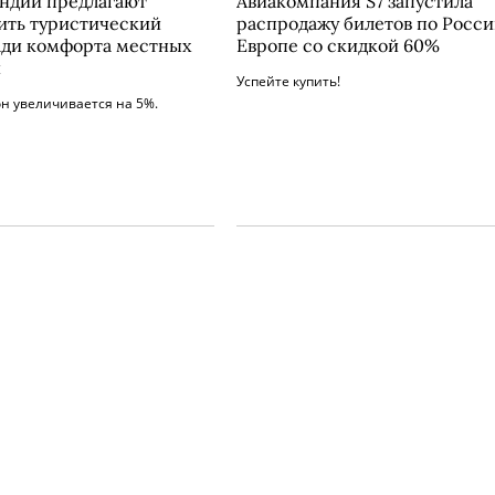
ндии предлагают
Авиакомпания S7 запустила
ить туристический
распродажу билетов по Росси
ади комфорта местных
Европе со скидкой 60%
й
Успейте купить!
н увеличивается на 5%.