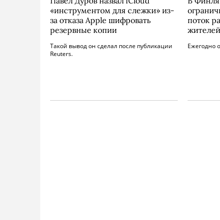
Павел Дуров назвал iCloud
В Финля
«инструментом для слежки» из-
огранич
за отказа Apple шифровать
поток р
резервные копии
жителе
Такой вывод он сделал после публикации
Ежегодно о
Reuters.