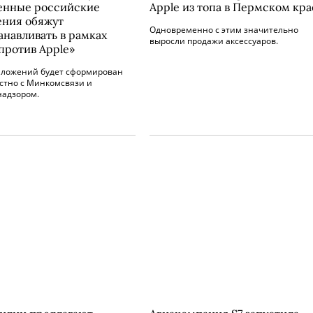
енные российские
Apple из топа в Пермском кра
ния обяжут
Одновременно с этим значительно
анавливать в рамках
выросли продажи аксессуаров.
против Apple»
иложений будет сформирован
стно с Минкомсвязи и
надзором.