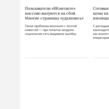
Пользователи «ВКонтакте»
Сотовые
массово жалуются на сбой.
цены на
Многие страницы «удалились»
изоляци
Также проблемы возникли с лентой
С расхода
новостей — при попытке загрузки
законодат
социальная сеть выдавала ошибку.
как аналит
операторов