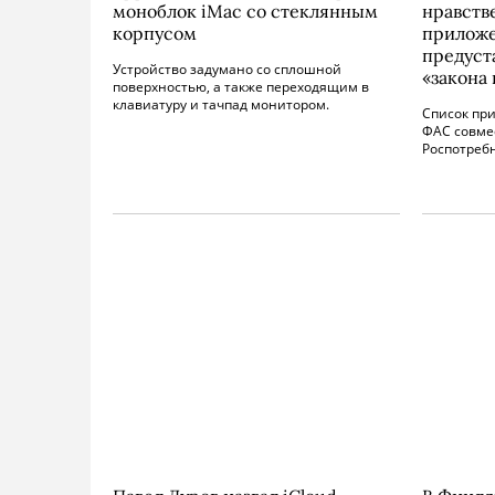
моноблок iMac со стеклянным
нравств
корпусом
приложе
предуст
Устройство задумано со сплошной
«закона 
поверхностью, а также переходящим в
клавиатуру и тачпад монитором.
Список пр
ФАС совме
Роспотреб