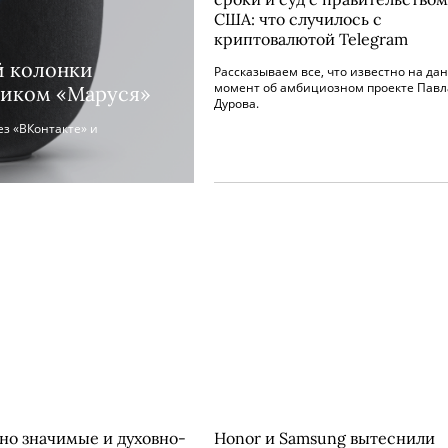
США: что случилось с
криптовалютой Telegram
й колонки
Рассказываем все, что известно на да
момент об амбициозном проекте Павл
ником «Маруся»
Дурова.
з «ВКонтакте» и
но значимые и духовно-
Honor и Samsung вытеснили