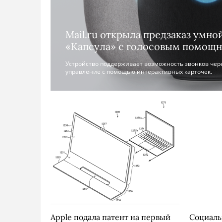
Mail.ru открыла предзаказ умно
«Капсула» с голосовым помощ
Устройство поддерживает возможность звонков чере
управление с помощью интерактивных карточек.
Apple подала патент на первый
Социаль