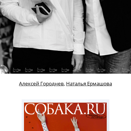
Алексей Городнев
,
Наталья Ермашова