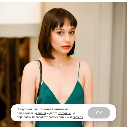
Продолжая пользоваться сайтом, вы
OK
принимаете
условия
и даете
согласие
на
обработку пользовательских данных и
cookies