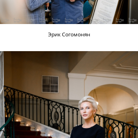
Эрик Согомонян