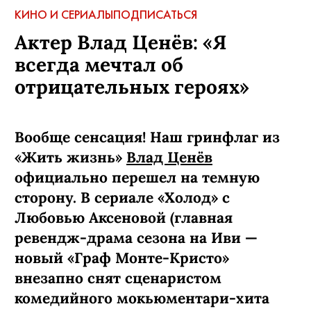
КИНО И СЕРИАЛЫ
ПОДПИСАТЬСЯ
Актер Влад Ценёв: «Я
всегда мечтал об
отрицательных героях»
Вообще сенсация! Наш гринфлаг из
«Жить жизнь»
Влад Ценёв
официально перешел на темную
сторону. В сериале «Холод» с
Любовью Аксеновой (главная
ревендж-­драма сезона на Иви —
новый «Граф Монте-­Кристо»
внезапно снят сценаристом
комедийного мокьюментари-хита