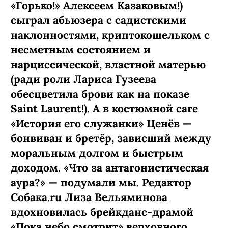
«Горько!» Алексеем Казаковым!)
сыграл абьюзера с садистскими
наклонностями, криптокошельком с
несметным состоянием и
нарциссической, властной матерью
(ради роли Лариса Гузеева
обесцветила брови как на показе
Saint Laurent!). А в костюмной саге
«История его служанки» Ценёв —
бонвиван и бретёр, зависший между
моральным долгом и быстрым
доходом. «Что за антагонистическая
аура?» — подумали мы. Редактор
Собака.ru Лиза Вельяминова
вдохновилась брейкданс-­драмой
«Пока небо смотрит» верховного