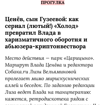
ПРОГУЛКА
Ценёв, сын Гузеевой: как
сериал (лютый!) «Холод»
превратил Влада в
харизматичного оборотня и
абьюзера-криптонвествора
Место действия — парк «Царицыно».
Маршрут Влада Ценёва и редактора
Собака.ru Лизы Вельяминовой
пролегает мимо мирискуснических
аллей и беседок. По заданию редакции
Лиза ведет Влада на танцтерапию:
кажется, ретродискотека рядом с