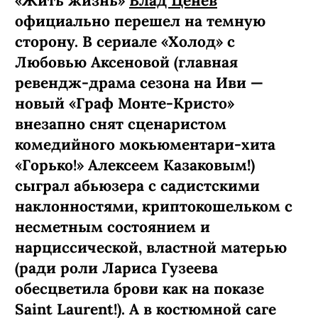
«Жить жизнь»
Влад Ценёв
официально перешел на темную
сторону. В сериале «Холод» с
Любовью Аксеновой (главная
ревендж-­драма сезона на Иви —
новый «Граф Монте-­Кристо»
внезапно снят сценаристом
комедийного мокьюментари-хита
«Горько!» Алексеем Казаковым!)
сыграл абьюзера с садистскими
наклонностями, криптокошельком с
несметным состоянием и
нарциссической, властной матерью
(ради роли Лариса Гузеева
обесцветила брови как на показе
Saint Laurent!). А в костюмной саге