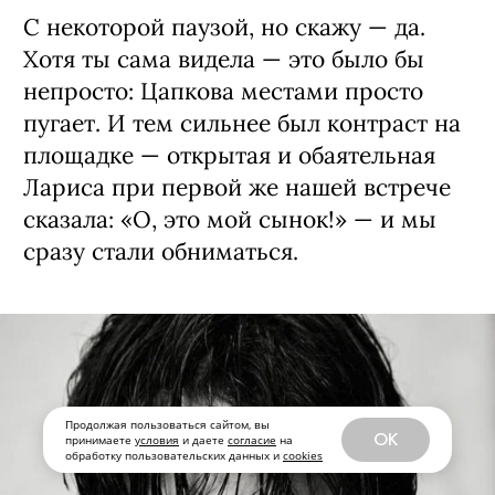
С некоторой паузой, но скажу — да.
Хотя ты сама видела — это было бы
непросто: Цапкова местами просто
пугает. И тем сильнее был контраст на
площадке — открытая и обаятельная
Лариса при первой же нашей встрече
сказала: «О, это мой сынок!» — и мы
сразу стали обниматься.
Продолжая пользоваться сайтом, вы
OK
принимаете
условия
и даете
согласие
на
обработку пользовательских данных и
cookies