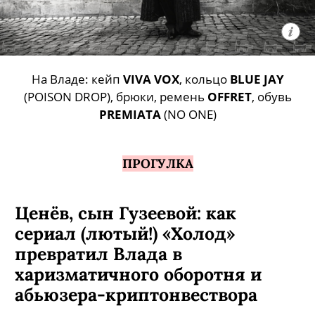
На Владе: кейп
VIVA VOX
, кольцо
BLUE JAY
(POISON DROP), брюки, ремень
OFFRET
, обувь
PREMIATA
(NO ONE)
ПРОГУЛКА
Ценёв, сын Гузеевой: как
сериал (лютый!) «Холод»
превратил Влада в
харизматичного оборотня и
абьюзера-криптонвествора