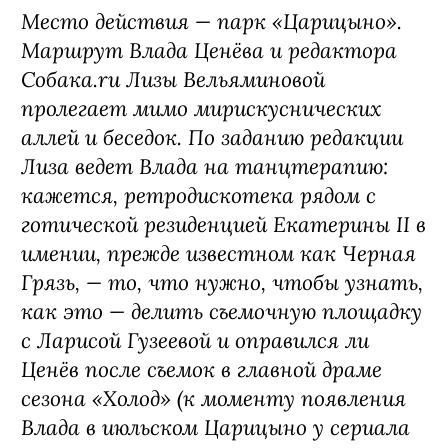
Место действия — парк «Царицыно».
Маршрут Влада Ценёва и редактора
Собака.ru Лизы Вельяминовой
пролегает мимо мирискуснических
аллей и беседок. По заданию редакции
Лиза ведет Влада на танцтерапию:
кажется, ретродискотека рядом с
готической резиденцией Екатерины II в
имении, прежде известном как Черная
Грязь, — то, что нужно, чтобы узнать,
как это — делить съемочную площадку
с Ларисой Гузеевой и оправился ли
Ценёв после съемок в главной драме
сезона «Холод» (к моменту появления
Влада в июльском Царицыно у сериала