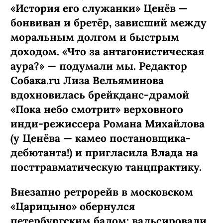
«История его служанки» Ценёв —
бонвиван и бретёр, зависший между
моральным долгом и быстрым
доходом. «Что за антагонистическая
аура?» — подумали мы. Редактор
Собака.ru Лиза Вельяминова
вдохновилась брейкданс-­драмой
«Пока небо смотрит» верховного
инди-режиссера Романа Михайлова
(у Ценёва — камео постановщика-
дебютанта!) и пригласила Влада на
посттравматическую танцпрактику.
Внезапно ретрорейв в московском
«Царицыно» обернулся
петербургским балом: вальсировали