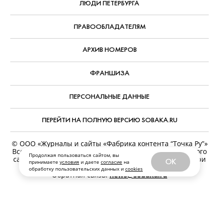
ЛЮДИ ПЕТЕРБУРГА
ПРАВООБЛАДАТЕЛЯМ
АРХИВ НОМЕРОВ
ФРАНШИЗА
ПЕРСОНАЛЬНЫЕ ДАННЫЕ
ПЕРЕЙТИ НА ПОЛНУЮ ВЕРСИЮ SOBAKA.RU
© ООО «Журналы и сайты «Фабрика контента “Точка Ру”»
Все права защищены. Перепечатка материалов данного
Продолжая пользоваться сайтом, вы
сайта возможна только с письменного разрешения. При
OK
принимаете
условия
и даете
согласие
на
цитировании ссылка на www.sobaka.ru обязательна.
обработку пользовательских данных и
cookies
Обратная связь:
news@sobaka.ru