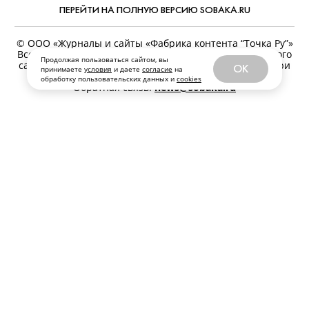
ПЕРЕЙТИ НА ПОЛНУЮ ВЕРСИЮ SOBAKA.RU
© ООО «Журналы и сайты «Фабрика контента “Точка Ру”»
Все права защищены. Перепечатка материалов данного
Продолжая пользоваться сайтом, вы
сайта возможна только с письменного разрешения. При
OK
принимаете
условия
и даете
согласие
на
цитировании ссылка на www.sobaka.ru обязательна.
обработку пользовательских данных и
cookies
Обратная связь:
news@sobaka.ru