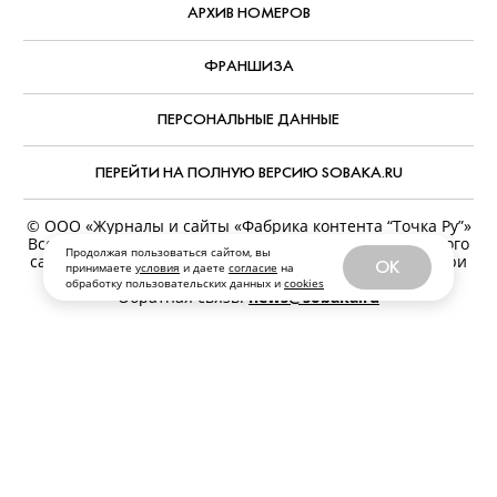
АРХИВ НОМЕРОВ
ФРАНШИЗА
ПЕРСОНАЛЬНЫЕ ДАННЫЕ
ПЕРЕЙТИ НА ПОЛНУЮ ВЕРСИЮ SOBAKA.RU
© ООО «Журналы и сайты «Фабрика контента “Точка Ру”»
Все права защищены. Перепечатка материалов данного
Продолжая пользоваться сайтом, вы
сайта возможна только с письменного разрешения. При
OK
принимаете
условия
и даете
согласие
на
цитировании ссылка на www.sobaka.ru обязательна.
обработку пользовательских данных и
cookies
Обратная связь:
news@sobaka.ru