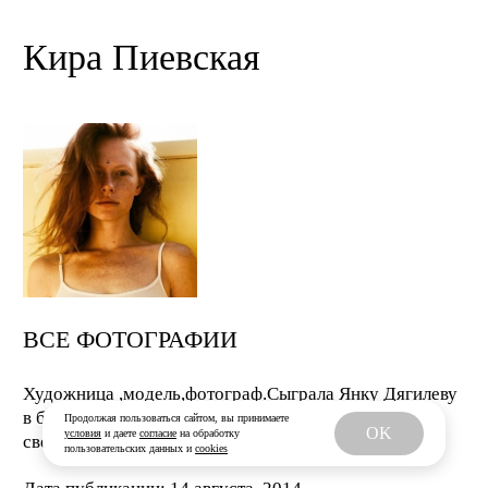
Кира Пиевская
ВСЕ ФОТОГРАФИИ
Художница ,модель,фотограф.Сыграла Янку Дягилеву
в байопике певицы "На тебе сошелся клином белый
Продолжая пользоваться сайтом, вы принимаете
OK
условия
и даете
согласие
на обработку
свет".
пользовательских данных и
cookies