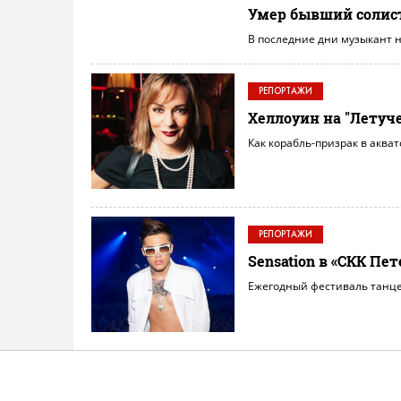
Умер бывший солист 
В последние дни музыкант 
РЕПОРТАЖИ
Хеллоуин на "Летуче
Как корабль-призрак в аква
РЕПОРТАЖИ
Sensation в «СКК Пе
Eжегодный фестиваль танцев