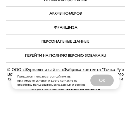
АРХИВ НОМЕРОВ
ФРАНШИЗА
ПЕРСОНАЛЬНЫЕ ДАННЫЕ
ПЕРЕЙТИ НА ПОЛНУЮ ВЕРСИЮ SOBAKA.RU
© ООО «Журналы и сайты «Фабрика контента “Точка Ру”»
Все права защищены. Перепечатка материалов данного
Продолжая пользоваться сайтом, вы
сайта возможна только с письменного разрешения. При
OK
принимаете
условия
и даете
согласие
на
цитировании ссылка на www.sobaka.ru обязательна.
обработку пользовательских данных и
cookies
Обратная связь:
news@sobaka.ru