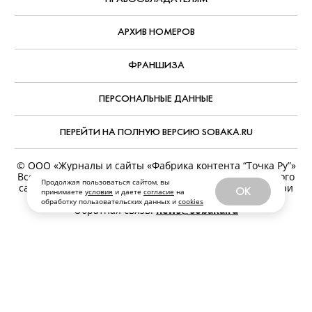
АРХИВ НОМЕРОВ
ФРАНШИЗА
ПЕРСОНАЛЬНЫЕ ДАННЫЕ
ПЕРЕЙТИ НА ПОЛНУЮ ВЕРСИЮ SOBAKA.RU
© ООО «Журналы и сайты «Фабрика контента “Точка Ру”»
Все права защищены. Перепечатка материалов данного
Продолжая пользоваться сайтом, вы
сайта возможна только с письменного разрешения. При
OK
принимаете
условия
и даете
согласие
на
цитировании ссылка на www.sobaka.ru обязательна.
обработку пользовательских данных и
cookies
Обратная связь:
news@sobaka.ru