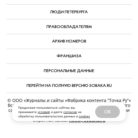
ЛЮДИ ПЕТЕРБУРГА
ПРАВООБЛАДАТЕЛЯМ
АРХИВ НОМЕРОВ
ФРАНШИЗА
ПЕРСОНАЛЬНЫЕ ДАННЫЕ
ПЕРЕЙТИ НА ПОЛНУЮ ВЕРСИЮ SOBAKA.RU
© ООО «Журналы и сайты «Фабрика контента “Точка Ру”»
Все права защищены. Перепечатка материалов данного
Продолжая пользоваться сайтом, вы
сайта возможна только с письменного разрешения. При
OK
принимаете
условия
и даете
согласие
на
цитировании ссылка на www.sobaka.ru обязательна.
обработку пользовательских данных и
cookies
Обратная связь:
news@sobaka.ru