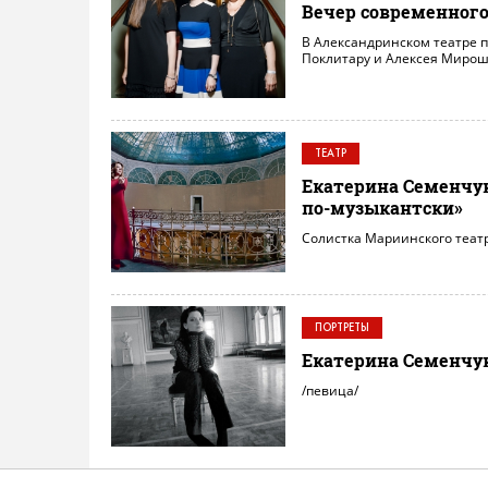
Вечер современного
В Александринском театре 
Поклитару и Алексея Миро
ТЕАТР
Екатерина Семенчук:
по-музыкантски»
Cолистка Мариинского теат
ПОРТРЕТЫ
Екатерина Семенчу
/певица/