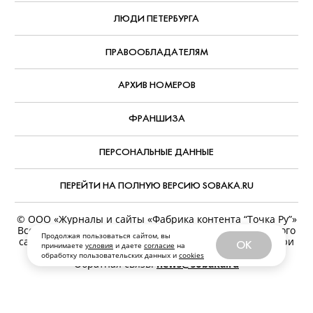
ЛЮДИ ПЕТЕРБУРГА
ПРАВООБЛАДАТЕЛЯМ
АРХИВ НОМЕРОВ
ФРАНШИЗА
ПЕРСОНАЛЬНЫЕ ДАННЫЕ
ПЕРЕЙТИ НА ПОЛНУЮ ВЕРСИЮ SOBAKA.RU
© ООО «Журналы и сайты «Фабрика контента “Точка Ру”»
Все права защищены. Перепечатка материалов данного
Продолжая пользоваться сайтом, вы
сайта возможна только с письменного разрешения. При
OK
принимаете
условия
и даете
согласие
на
цитировании ссылка на www.sobaka.ru обязательна.
обработку пользовательских данных и
cookies
Обратная связь:
news@sobaka.ru