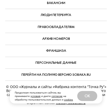
ВАКАНСИИ
ЛЮДИ ПЕТЕРБУРГА
ПРАВООБЛАДАТЕЛЯМ
АРХИВ НОМЕРОВ
ФРАНШИЗА
ПЕРСОНАЛЬНЫЕ ДАННЫЕ
ПЕРЕЙТИ НА ПОЛНУЮ ВЕРСИЮ SOBAKA.RU
© ООО «Журналы и сайты «Фабрика контента “Точка Ру”»
Все права защищены. Перепечатка материалов данного
Продолжая пользоваться сайтом, вы
сайта возможна только с письменного разрешения. При
OK
принимаете
условия
и даете
согласие
на
цитировании ссылка на www.sobaka.ru обязательна.
обработку пользовательских данных и
cookies
Обратная связь:
news@sobaka.ru