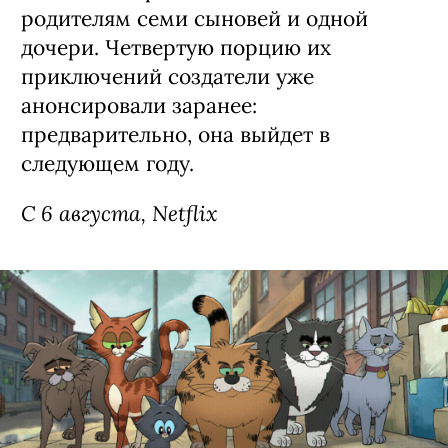
Сериал «Моя жизнь с мальчиками
Уолтер» / My Life with the Walter
Boys, 3 сезон (18+)
Третий сезон экранизации
подросткового бестселлера Эли Новак
о недавно осиротевшей 15-летней
Джеки из Нью-Йорка (Никки Родригес,
«У меня на районе»), которая
вынужденно переехала в Колорадо к
семье Уолтерсов — счастливым
родителям семи сыновей и одной
дочери. Четвертую порцию их