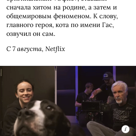
Сериал «Рики Джервейс: Уличные
коты» / Ricky Gervais Alley Cats,
премьера (18+)
Мультипликационная черная комедия
о компании бродячих британских
котов, которые ведут себя насколько
неполиткорректно и вызывающе,
настолько и обаятельно. Главное в
сериале — его создатель: Рики
Джервейс в свое время придумал
оригинальный «Офис», ставший
сначала хитом на родине, а затем и
общемировым феноменом. К слову,