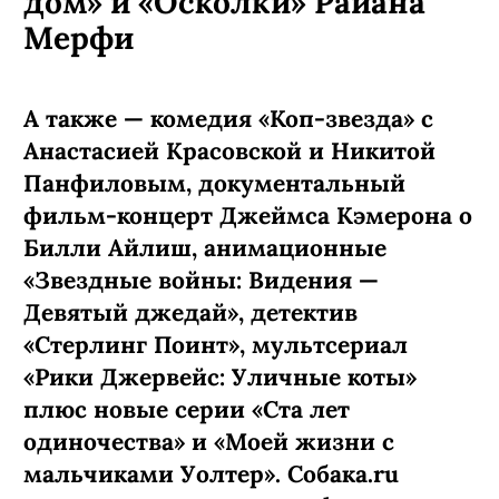
дом» и «Осколки» Райана
Мерфи
А также — комедия «Коп-звезда» с
Анастасией Красовской и Никитой
Панфиловым, документальный
фильм-концерт Джеймса Кэмерона о
Билли Айлиш, анимационные
«Звездные войны: Видения —
Девятый джедай», детектив
«Стерлинг Поинт», мультсериал
«Рики Джервейс: Уличные коты»
плюс новые серии «Ста лет
одиночества» и «Моей жизни с
мальчиками Уолтер». Собака.ru