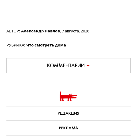
Фильм «Билли Айлиш: Ударь меня
жёстко и нежно. Концертный тур в
3D» / Billie Eilish: Hit Me Hard and
Soft - The Tour Live in 3D (18+)
Документальный фильм о концертном
туре популярной певицы, за который
взялся легендарный Джеймс Кэмерон
— записи выступлений в нем
сменяются очень личными интервью
самой Билли и ее брата, музыканта
Финнеаса О’Коннелла.
С 9 августа, Paramount+