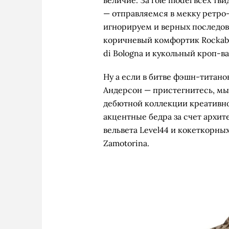
— отправляемся в мекку ретро-
игнорируем и верных последов
коричневый комфортик Rockabi
di Bologna и кукольный кроп-ва
Ну а если в битве фэшн-титанов
Андерсон — пристегнитесь, мы 
дебютной коллекции креативно
акцентные бедра за счет архит
вельвета Level44 и кокеткорны
Zamotorina.
Avant Toi, 
Say
U
G
Yu
R