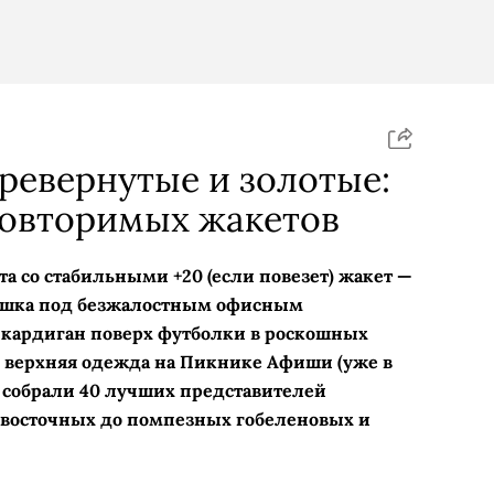
ревернутые и золотые:
повторимых жакетов
та со стабильными +20 (если повезет) жакет —
башка под безжалостным офисным
кардиган поверх футболки в роскошных
 и верхняя одежда на Пикнике Афиши (уже в
ду собрали 40 лучших представителей
 восточных до помпезных гобеленовых и