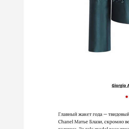
Giorgio 
Главный жакет года — твидовый.
Chanel Матье Блази, скромно 
величие. За role model всех тв