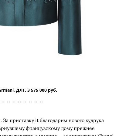
Armani, ДЛТ, 3 575 000 руб.
 За приставку it благодарим нового худрука
вернувшему французскому дому прежнее
идовых жакетов, а именно — за винтажным Chanel