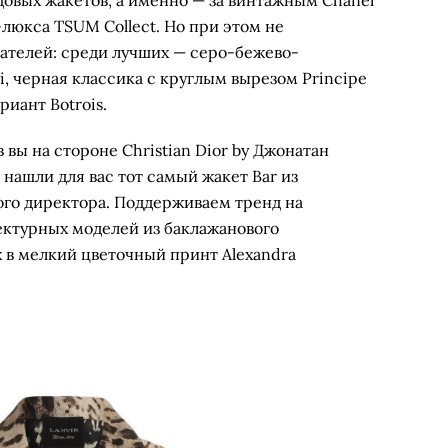
люкса TSUM Collect. Но при этом не
ателей: среди лучших — серо-бежево-
, черная классика с круглым вырезом Principe
риант Botrois.
 вы на стороне Christian Dior by Джонатан
нашли для вас тот самый жакет Bar из
го директора. Поддерживаем тренд на
ектурных моделей из баклажанового
х в мелкий цветочный принт Alexandra
«Кашемир и Шелк», 85 614 руб.
 No More, 38 350 руб.
shatava, 49 900 руб.
eoniki, 40 000 руб.
Rockabi, 49 000 руб.
Level44, 35 900 руб.
dashkin, 35 000 руб.
udy|Eye, 95 000 руб.