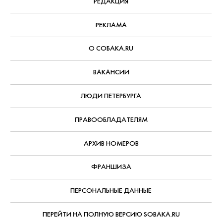
Документальный фильм о концертном
туре популярной певицы, за который
взялся легендарный Джеймс Кэмерон
— записи выступлений в нем
сменяются очень личными интервью
самой Билли и ее брата, музыканта
Финнеаса О’Коннелла.
С 9 августа, Paramount+
АВТОР:
Александр Павлов
,
7 августа, 2026
РУБРИКА:
Что смотреть дома