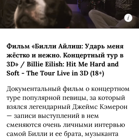
Мультипликационная черная комедия
о компании бродячих британских
котов, которые ведут себя насколько
неполиткорректно и вызывающе,
настолько и обаятельно. Главное в
сериале — его создатель: Рики
Джервейс в свое время придумал
оригинальный «Офис», ставший
сначала хитом на родине, а затем и
общемировым феноменом. К слову,
главного героя, кота по имени Гас,
озвучил он сам.
C 7 августа, Netflix