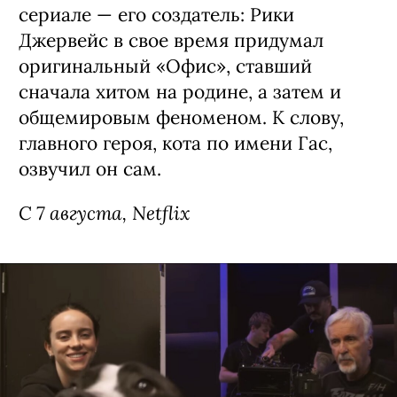
С 6 августа, Netflix
Сериал «Рики Джервейс: Уличные
коты» / Ricky Gervais Alley Cats,
премьера (18+)