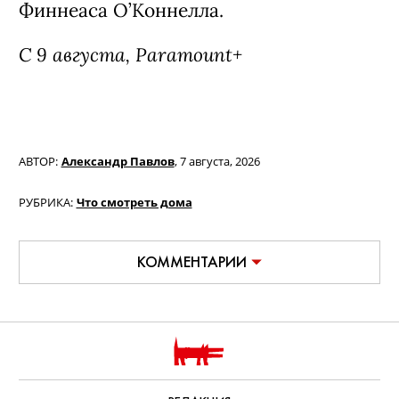
Фильм «Билли Айлиш: Ударь меня
жёстко и нежно. Концертный тур в
3D» / Billie Eilish: Hit Me Hard and
Soft - The Tour Live in 3D (18+)