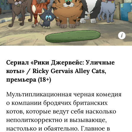
Boys, 3 сезон (18+)
Третий сезон экранизации
подросткового бестселлера Эли Новак
о недавно осиротевшей 15-летней
Джеки из Нью-Йорка (Никки Родригес,
«У меня на районе»), которая
вынужденно переехала в Колорадо к
семье Уолтерсов — счастливым
родителям семи сыновей и одной
дочери. Четвертую порцию их
приключений создатели уже
анонсировали заранее:
предварительно, она выйдет в
следующем году.