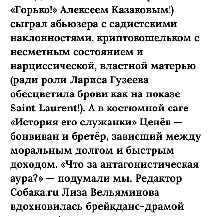
«Горько!» Алексеем Казаковым!)
сыграл абьюзера с садистскими
наклонностями, криптокошельком с
несметным состоянием и
нарциссической, властной матерью
(ради роли Лариса Гузеева
обесцветила брови как на показе
Saint Laurent!). А в костюмной саге
«История его служанки» Ценёв —
бонвиван и бретёр, зависший между
моральным долгом и быстрым
доходом. «Что за антагонистическая
аура?» — подумали мы. Редактор
Собака.ru Лиза Вельяминова
вдохновилась брейкданс-­драмой