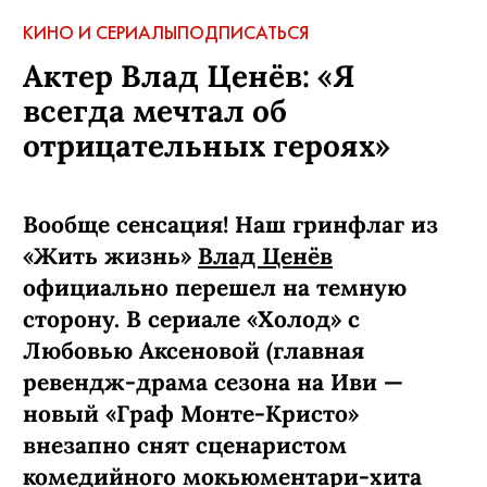
КИНО И СЕРИАЛЫ
ПОДПИСАТЬСЯ
Актер Влад Ценёв: «Я
всегда мечтал об
отрицательных героях»
Вообще сенсация! Наш гринфлаг из
«Жить жизнь»
Влад Ценёв
официально перешел на темную
сторону. В сериале «Холод» с
Любовью Аксеновой (главная
ревендж-­драма сезона на Иви —
новый «Граф Монте-­Кристо»
внезапно снят сценаристом
комедийного мокьюментари-хита