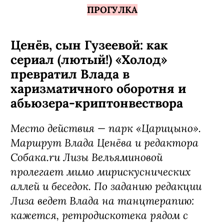
ПРОГУЛКА
Ценёв, сын Гузеевой: как
сериал (лютый!) «Холод»
превратил Влада в
харизматичного оборотня и
абьюзера-криптонвествора
Место действия — парк «Царицыно».
Маршрут Влада Ценёва и редактора
Собака.ru Лизы Вельяминовой
пролегает мимо мирискуснических
аллей и беседок. По заданию редакции
Лиза ведет Влада на танцтерапию:
кажется, ретродискотека рядом с