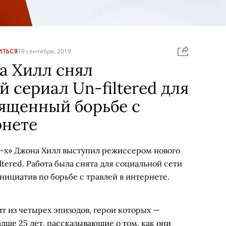
ТЬСЯ
19 сентября, 2019
а Хилл снял
 сериал Un-filtered для
вященный борьбе с
рнете
-х» Джона Хилл выступил режиссером нового
ltered. Работа была снята для социальной сети
инициатив по борьбе с травлей в интернете.
т из четырех эпизодов, герои которых —
ше 25 лет, рассказывающие о том, как они