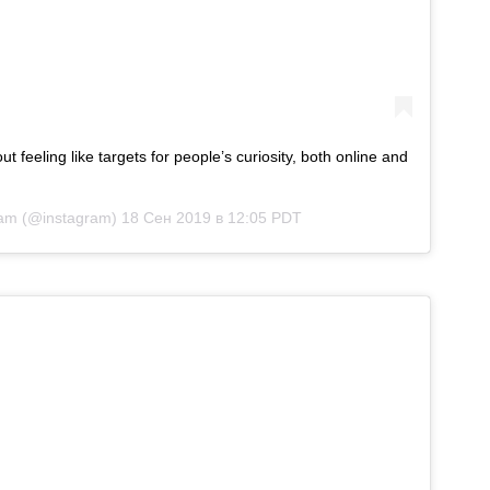
 feeling like targets for people’s curiosity, both online and
ram
(@instagram)
18 Сен 2019 в 12:05 PDT