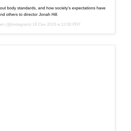
t body standards, and how society’s expectations have
 others to director Jonah Hill.
ram
(@instagram)
18 Сен 2019 в 12:00 PDT