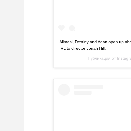
Alimasi, Destiny and Adan open up about
IRL to director Jonah Hill.
Публикация от
Instag