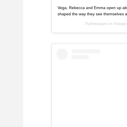
Vega, Rebecca and Emma open up abou
shaped the way they see themselves and
Публикация от
Instag