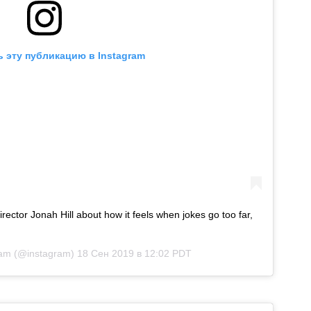
 эту публикацию в Instagram
rector Jonah Hill about how it feels when jokes go too far,
ram
(@instagram)
18 Сен 2019 в 12:02 PDT