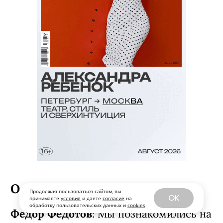
Продолжая пользоваться сайтом, вы
OK
принимаете
условия
и даете
согласие
на
О знакомстве
обработку пользовательских данных и
cookies