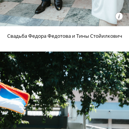
Свадьба Федора Федотова и Тины Стойилкович