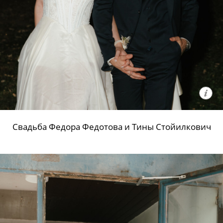
Свадьба Федора Федотова и Тины Стойилкович