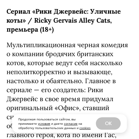
Сериал «Рики Джервейс: Уличные
коты» / Ricky Gervais Alley Cats,
премьера (18+)
Мультипликационная черная комедия
о компании бродячих британских
котов, которые ведут себя насколько
неполиткорректно и вызывающе,
настолько и обаятельно. Главное в
сериале — его создатель: Рики
Джервейс в свое время придумал
оригинальный «Офис», ставший
сначала хитом на родине, а затем и
Продолжая пользоваться сайтом, вы
OK
принимаете
условия
и даете
согласие
на
общемировым феноменом. К слову,
обработку пользовательских данных и
cookies
главного героя, кота по имени Гас,