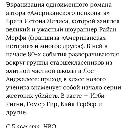
Экранизация одноименного романа
автора «Американского психопата»
Брета Истона Эллиса, которой занялся
великий и ужасный шоураннер Райан
Мерфи (франшиза «Американская
история» и многое другое). В ней в
начале 80-х события разворачиваются
вокруг группы старшеклассников из
элитной частной школы в Лос-
Анджелесе: приход в класс нового
ученика знаменует собой начало серии
жестоких убийств. В касте — Игби
Ригни, Гомер Гир, Кайя Гербер и
другие.
С 5 августа, HBO